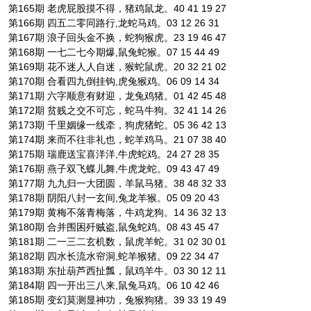
第165期 老虎屁股摸不得，猪鸡鼠龙。40 41 19 27
第166期 四五二零同路行,龙蛇马鸡。03 12 26 31
第167期 浪子回头金不换，蛇狗猴虎。23 19 46 47
第168期 一七二七今期爆,鼠兔蛇猴。07 15 44 49
第169期 花不迷人人自迷，猴蛇鼠虎。20 32 21 02
第170期 合看四九倒挂钩,虎兔猴鸡。06 09 14 34
第171期 六字顺意有财迎，龙兔鸡猪。01 42 45 48
第172期 贫贱之交不可忘，蛇马牛狗。32 41 14 26
第173期 千里姻缘一线牵，狗虎猪蛇。05 36 42 13
第174期 来而不往非礼也，蛇羊鸡马。21 07 38 40
第175期 瑞鹿送宝喜洋洋,牛虎蛇鸡。24 27 28 35
第176期 燕子双飞蝶儿舞,牛虎龙蛇。09 43 47 49
第177期 九九归一大团圆，羊鼠马猪。38 48 32 33
第178期 阴阳八封一玄间,兔龙羊猴。05 09 20 43
第179期 黄梅不落青梅落，牛鸡龙狗。14 36 32 13
第180期 合并围困歼贼盗,鼠兔蛇鸡。08 43 45 47
第181期 二一三二玄机数，鼠虎羊蛇。31 02 30 01
第182期 四水长流水帘洞,蛇羊猴猪。09 22 34 47
第183期 东扯葫芦西扯瓢，鼠鸡羊牛。03 30 12 11
第184期 四一开出三八来,鼠兔马鸡。06 10 42 46
第185期 变幻莫测显神功，兔猴狗猪。39 33 19 49