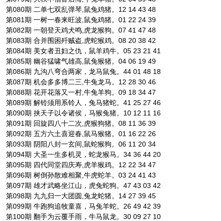
第080期 二单七双乱弹琴,鼠兔鸡猪。12 14 43 48
第081期 一树一春来旺波,鼠兔鸡猪。01 22 24 39
第082期 一朝登天鸡犬鸣,虎龙猴狗。07 41 47 48
第083期 合并围困歼贼盗,虎蛇猴鸡。08 20 38 42
第084期 美女者丑妇之仇，鼠羊鸡牛。05 23 21 41
第085期 幽谷猛啸气雄高,鼠兔猴猪。04 06 19 49
第086期 九沟八弯合两家，龙马鼠兔。44 01 48 18
第087期 机会多多博二三,牛兔龙马。12 28 30 46
第088期 花开花落又一村,牛兔羊狗。09 18 34 47
第089期 解铃须用系铃人，兔马猪蛇。41 25 27 46
第090期 挟天子以令诸侯，马猴兔猪。10 12 11 16
第091期 回旋四八十二次,虎猴狗猪。08 11 36 39
第092期 五方六土喜迎春,鼠马猴猪。01 16 22 26
第093期 阴阳八封一玄间,鼠蛇猴狗。06 11 20 34
第094期 大圣一生多机灵，蛇龙猴马。34 36 44 20
第095期 四代同堂四庆寿,虎羊猴鸡。12 22 34 47
第096期 树倒孙散难相聚,牛虎蛇羊。03 24 41 43
第097期 雄才武略坐江山，虎兔蛇狗。47 43 03 42
第098期 九九归一大团圆,兔龙蛇猪。14 27 39 45
第099期 牛跑狗追牧童喜，马兔羊蛇。26 49 42 39
第100期 翻手为云覆手雨，牛马鼠龙。30 09 27 10