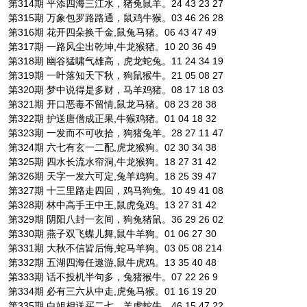
第314期 平添四海三江水，猪兔鼠羊。24 43 23 27
第315期 万象包罗路路通，鼠鸡牛猴。03 46 26 28
第316期 花开四朵换千金,鼠兔马猪。06 43 47 49
第317期 一路风尘出乾坤,牛龙猴猪。10 20 36 49
第318期 幽谷猛啸气雄高，虎龙蛇兔。11 24 34 19
第319期 一叶落知天下秋，狗鼠猴牛。21 05 08 27
第320期 梦中说得是多财，马羊鸡猪。08 17 18 03
第321期 开口恶毒不留情,鼠龙马猪。08 23 28 38
第322期 护送唐僧成正果,牛猴鸡猪。01 04 18 32
第323期 一发而不可收拾，狗猪兔羊。28 27 11 47
第324期 六七有玄一二配,虎龙猴狗。02 30 34 38
第325期 四水长流水帘洞,牛龙猴狗。18 27 31 42
第326期 天字一发六可定,兔羊鸡狗。18 25 39 47
第327期 十三里路走四回，鸡马狗兔。10 49 41 08
第328期 林中高手王中王,鼠虎兔鸡。13 27 31 42
第329期 阴阳八封一玄间，狗兔猪鼠。36 29 26 02
第330期 燕子双飞蝶儿舞,鼠牛羊狗。01 06 27 30
第331期 大秋不信皆后悔,蛇马羊狗。03 05 08 214
第332期 五湖四海任遨游,鼠牛虎鸡。13 35 40 48
第333期 话不投机半句多，兔猪猴牛。07 22 26 9
第334期 必有三六从中走,虎兔马猴。01 16 19 20
第335期 白姐相送买二七，羊虎蛇牛。46 15 47 22