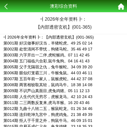
澳彩综合资料
┫
2026年全年资料┣：
【内部透密玄机】(001-365)
┫2026年全年资料┣：【内部透密玄机】(001-365)
第001期 好汉做事好汉当，羊猪蛇虎。49 25 02 14
第002期 处世清闲不带忧，狗猪马蛇。35 46 49 17
第003期 六字开出一二伴,虎蛇猴鸡。07 11 42 45
第004期 五门福临六合彩,鼠牛兔狗。04 16 41 43
第005期 父子无隔宿之仇，兔牛猴蛇。34 09 39 20
第006期 眼似灯笼霸三川，牛猴兔鼠。44 03 46 11
第007期 五百年前一家人，鼠猴虎蛇。44 42 37 08
第008期 两害相较取其轻，鼠鸡马牛。18 38 14 08
第009期 不识芦山真面目,虎兔鸡猪。05 11 12 13
第010期 人生代代无穷尽，虎猴龙马。42 10 24 43
第011期 二三两数反复来,虎马羊猴。16 20 43 46
第012期 九曲十八转二五，猴鼠蛇龙。01 26 34 46
第013期 连归乾坤九宫中，狗虎鸡兔。21 38 49 39
第014期 拒人于千里之外，狗鼠牛马。46 09 15 01
第015期 交易不成仁义在，兔龙鸡猪。23 18 35 33