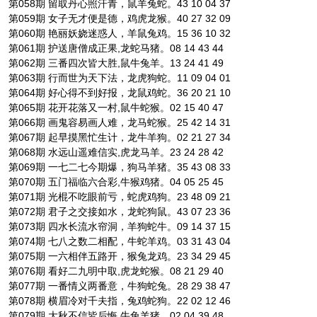
第058期 留取丹心照汗青，鼠羊兔蛇。43 10 04 37
第059期 女子无才便是德，鸡虎龙猴。40 27 32 09
第060期 艳丽妖娆迷惑人，羊鼠兔鸡。15 36 10 32
第061期 护送唐僧成正果,龙蛇马猪。08 14 43 44
第062期 三番四次皆大胜,鼠牛兔羊。13 24 41 49
第063期 行而世为天下法，龙虎狗蛇。11 09 04 01
第064期 好心得不到好报，龙鼠鸡蛇。36 20 21 10
第065期 花开花落又一村,鼠牛蛇猴。02 15 40 47
第066期 画鬼容易画人难，龙马蛇猴。25 42 14 31
第067期 起早摸黑忙生计，龙牛羊狗。02 21 27 34
第068期 水远山遥难信实,虎龙马羊。23 24 28 42
第069期 一七二七今期爆，狗马羊猪。35 43 08 33
第070期 五门福临六合彩,牛猴鸡猪。04 05 25 45
第071期 光棍不吃眼前亏，蛇虎鸡狗。23 48 09 21
第072期 君子之交接如水，龙蛇狗鼠。43 07 23 36
第073期 四水长流水帘洞，羊狗蛇牛。09 14 37 15
第074期 七八之数二相配，牛蛇羊鸡。03 31 43 04
第075期 一六相伴五路开，猴兔龙鸡。23 34 29 45
第076期 看好二九明中取,虎龙蛇猴。08 21 29 40
第077期 一番情义两番意，牛狗蛇兔。28 29 38 47
第078期 横眉冷对千夫指，兔鸡蛇狗。22 02 12 46
第079期 大秋不信皆后悔,牛兔羊猪。02 04 39 48