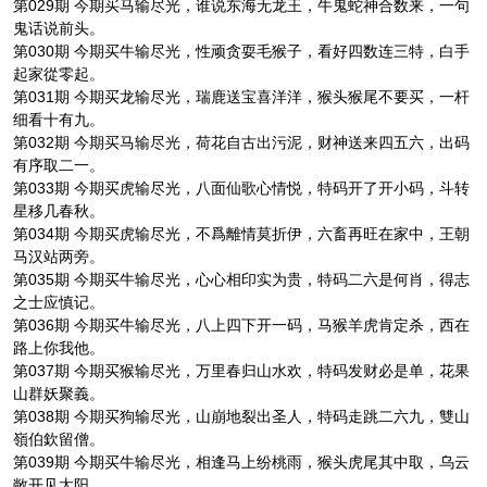
第029期 今期买马输尽光，谁说东海无龙王，牛鬼蛇神合数来，一句
鬼话说前头。
第030期 今期买牛输尽光，性顽贪耍毛猴子，看好四数连三特，白手
起家從零起。
第031期 今期买龙输尽光，瑞鹿送宝喜洋洋，猴头猴尾不要买，一杆
细看十有九。
第032期 今期买马输尽光，荷花自古出污泥，财神送来四五六，出码
有序取二一。
第033期 今期买虎输尽光，八面仙歌心情悦，特码开了开小码，斗转
星移几春秋。
第034期 今期买虎输尽光，不爲離情莫折伊，六畜再旺在家中，王朝
马汉站两旁。
第035期 今期买牛输尽光，心心相印实为贵，特码二六是何肖，得志
之士应慎记。
第036期 今期买牛输尽光，八上四下开一码，马猴羊虎肯定杀，西在
路上你我他。
第037期 今期买猴输尽光，万里春归山水欢，特码发财必是单，花果
山群妖聚義。
第038期 今期买狗输尽光，山崩地裂出圣人，特码走跳二六九，雙山
嶺伯欽留僧。
第039期 今期买牛输尽光，相逢马上纷桃雨，猴头虎尾其中取，乌云
敞开见太阳。