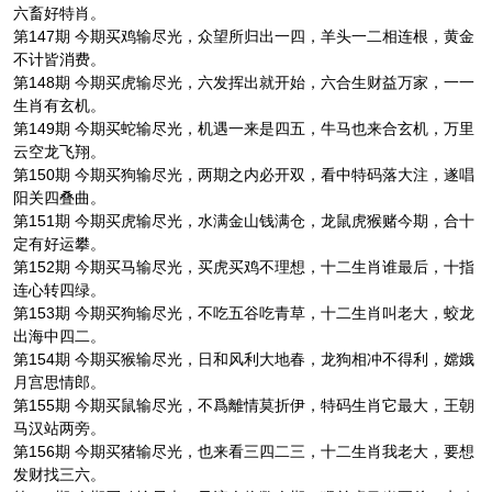
六畜好特肖。
第147期 今期买鸡输尽光，众望所归出一四，羊头一二相连根，黄金
不计皆消费。
第148期 今期买虎输尽光，六发挥出就开始，六合生财益万家，一一
生肖有玄机。
第149期 今期买蛇输尽光，机遇一来是四五，牛马也来合玄机，万里
云空龙飞翔。
第150期 今期买狗输尽光，两期之内必开双，看中特码落大注，遂唱
阳关四叠曲。
第151期 今期买虎输尽光，水满金山钱满仓，龙鼠虎猴赌今期，合十
定有好运攀。
第152期 今期买马输尽光，买虎买鸡不理想，十二生肖谁最后，十指
连心转四绿。
第153期 今期买狗输尽光，不吃五谷吃青草，十二生肖叫老大，蛟龙
出海中四二。
第154期 今期买猴输尽光，日和风利大地春，龙狗相冲不得利，嫦娥
月宫思情郎。
第155期 今期买鼠输尽光，不爲離情莫折伊，特码生肖它最大，王朝
马汉站两旁。
第156期 今期买猪输尽光，也来看三四二三，十二生肖我老大，要想
发财找三六。