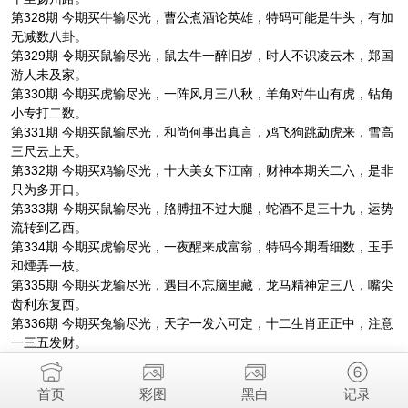
第328期 今期买牛输尽光，曹公煮酒论英雄，特码可能是牛头，有加
无减数八卦。
第329期 令期买鼠输尽光，鼠去牛一醉旧岁，时人不识凌云木，郑国
游人未及家。
第330期 今期买虎输尽光，一阵风月三八秋，羊角对牛山有虎，钻角
小专打二数。
第331期 今期买鼠输尽光，和尚何事出真言，鸡飞狗跳勐虎来，雪高
三尺云上天。
第332期 今期买鸡输尽光，十大美女下江南，财神本期关二六，是非
只为多开口。
第333期 今期买鼠输尽光，胳膊扭不过大腿，蛇酒不是三十九，运势
流转到乙酉。
第334期 今期买虎输尽光，一夜醒来成富翁，特码今期看细数，玉手
和煙弄一枝。
第335期 今期买龙输尽光，遇目不忘脑里藏，龙马精神定三八，嘴尖
齿利东复西。
第336期 今期买兔输尽光，天字一发六可定，十二生肖正正中，注意
一三五发财。
第337期 今期买虎输尽光，有钱不要去买狗，特肖就在前两期，良策
妙計計計絕。
首页
彩图
黑白
记录
第338期 今期买鸡输尽光，一一相见旧码现，生肖今期定单蓝，见四