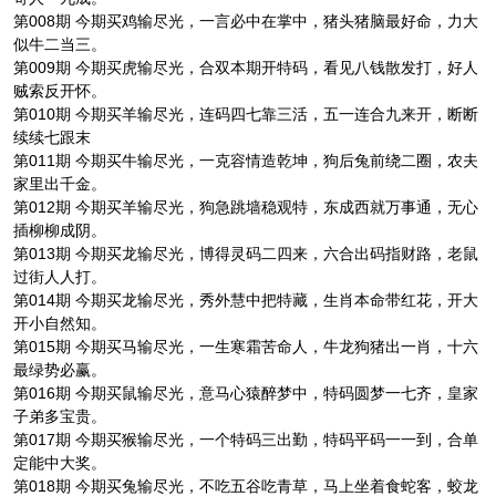
第008期 今期买鸡输尽光，一言必中在掌中，猪头猪脑最好命，力大
似牛二当三。
第009期 今期买虎输尽光，合双本期开特码，看见八钱散发打，好人
贼索反开怀。
第010期 今期买羊输尽光，连码四七靠三活，五一连合九来开，断断
续续七跟末
第011期 今期买牛输尽光，一克容情造乾坤，狗后兔前绕二圈，农夫
家里出千金。
第012期 今期买羊输尽光，狗急跳墙稳观特，东成西就万事通，无心
插柳柳成阴。
第013期 今期买龙输尽光，博得灵码二四来，六合出码指财路，老鼠
过街人人打。
第014期 今期买龙输尽光，秀外慧中把特藏，生肖本命带红花，开大
开小自然知。
第015期 今期买马输尽光，一生寒霜苦命人，牛龙狗猪出一肖，十六
最绿势必赢。
第016期 今期买鼠输尽光，意马心猿醉梦中，特码圆梦一七齐，皇家
子弟多宝贵。
第017期 今期买猴输尽光，一个特码三出勤，特码平码一一到，合单
定能中大奖。
第018期 今期买兔输尽光，不吃五谷吃青草，马上坐着食蛇客，蛟龙