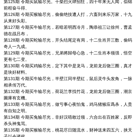
第125期 令期买鼠输尽光。干柴烈火肆招狂，四十年来无人闻，似锦
前程奋斗得、
第126期 今期买猴输尽光，偷偷绝技遭人打，六畜到来乐万家，十九
从来好头彩。
第127期 今期买牛输尽光，若暗若明西冷月，陶恭祖三让徐州，曹孟
德在战吕布，
第128期 今期买蛇输尽光，开头结尾定有局，十二生肖开三数，偷码
奇人一九成。
第129期 今期买马输尽光，兄弟將歸母心急，十二生肖本领强，悟空
更有七二变。
第130期 今期买鸡输尽光，定下其中是龙马，龙前龙后饶三圈，真才
是块好材料。
第131期 今期买牛输尽光，半壁江同半壁紅，鼠后灵牛头发角，一脉
相承传万代。
第132期 今期买牛输尽光，荷花兰李找竹花，龙前龙后饶三圈，潮京
圖庫有玄機。
第133期 今期买马输尽光，做亏事心夜怕鬼，鸡马猪猴应爲杀，人贵
有自知之明。
第134期 今期买兔输尽光，非好汉唔敢过领，六合出在百姓家，反即
杀头神鬼骂。
第135期 今期买猴输尽光，桃花尽日随流水，财神送来四五六，挟天
子以令诸侯。