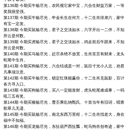
第136期 今期买牛输尽光，农民视它家中宝，六合生财益万家，一等
奖我很坚强。
第137期 今期买牛输尽光，申金长生在何方，十二生肖排弟六，家中
有宝一定发。
第138期 今期买鼠输尽光，君子之交淡如水，六字开出一二伴，不知
所云是何数。
第139期 今期买虎输尽光，君子之交淡如水，鸡走前后牛跟来，不知
所云是何数。
第140期 今期买马输尽光，赶尽杀绝不放宽，生肖笑言有财来，龙头
蛇尾中生肖。
第141期 今期买狗输尽光，六合结成是一对，鼠目寸光小人志，劝君
凡事须注意。
第142期 今期买牛输尽光，锁定红珠能赢你，十二生肖见鼠影，百计
各方寻入口。
第143期 今期买狗输尽光，买八一定能发财，虎头蛇尾难成事，一码
吼三五有奖。
第144期 今期买猴输尽光，曹丕乘乱纳甄氏、十首当年有旧词，唱青
歌翠儿无遗、
第145期 今期买鼠输尽光，南北东西万里程，十二生肖找老大，身在
福中不知福。
第146期 今期买龙输尽光，东扯葫芦西扯瓢，蛇马狗肖创奇迹，家中