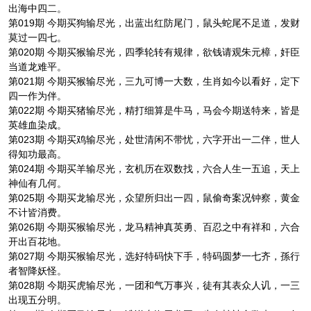
出海中四二。
第019期 今期买狗输尽光，出蓝出红防尾门，鼠头蛇尾不足道，发财
莫过一四七。
第020期 今期买猴输尽光，四季轮转有规律，欲钱请观朱元樟，奸臣
当道龙难平。
第021期 今期买猴输尽光，三九可博一大数，生肖如今以看好，定下
四一作为伴。
第022期 今期买猪输尽光，精打细算是牛马，马会今期送特来，皆是
英雄血染成。
第023期 今期买鸡输尽光，处世清闲不带忧，六字开出一二伴，世人
得知功最高。
第024期 今期买羊输尽光，玄机历在双数找，六合人生一五追，天上
神仙有几何。
第025期 今期买龙输尽光，众望所归出一四，鼠偷奇案况钟察，黄金
不计皆消费。
第026期 今期买猴输尽光，龙马精神真英勇、百忍之中有祥和，六合
开出百花地。
第027期 今期买猴输尽光，选好特码快下手，特码圆梦一七齐，孫行
者智降妖怪。
第028期 今期买虎输尽光，一团和气万事兴，徒有其表众人讥，一三
出现五分明。