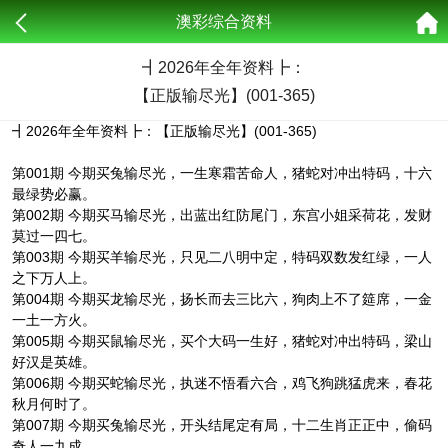
澳彩综合资料
┫
2026年全年资料┣：
【正版输尽光】(001-365)
┫2026年全年资料┣：【正版输尽光】(001-365)
第001期 今期买兔输尽光，一生寒霜苦命人，猪蛇对冲出特码，十六
最绿势必赢。
第002期 今期买马输尽光，出蓝出红防尾门，东宫小姐采荷花，发财
莫过一四七。
第003期 今期买羊输尽光，只见二八明中定，特码双数发红绿，一人
之下万人上。
第004期 今期买龙输尽光，扬长而去三比六，狗肉上不了筵席，一金
一土一方火。
第005期 今期买鼠输尽光，买个大码一生好，猪蛇对冲出特码，梁山
好汉是英雄。
第006期 今期买蛇输尽光，执迷不悟看六合，鸡飞狗跳猛虎来，春花
秋月何时了。
第007期 今期买兔输尽光，开头结尾定有局，十二生肖正正中，偷码
奇人一九成。