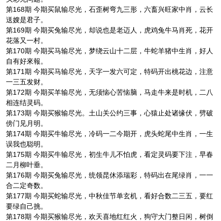
第168期 今期买鼠输尽光，石歪树弯九三形，六畜兴旺家中肖，云长
送嫂是君子。
第169期 今期买兔输尽光，却说也是老迈人，虎鸡兔牛马肖死，花开
花落又一村。
第170期 今期买马输尽光，梦绕云山十二层，牛蛇羊猪中生肖，好人
自有好來報。
第171期 今期买马输尽光，天字一发六可定，特码开出桃花边，注意
一三五发财。
第172期 今期买羊输尽光，无须恼心苦恼脑，马走牛来是时机，二八
相连结灵码。
第173期 今期买猴输尽光。土山关公约三事，心猿止处诸缘伏，劈破
傍门见月明。
第174期 今期买牛输尽光，冷码一二今期开，虎头蛇尾中生肖，一生
误我也聪明。
第175期 今期买牛输尽光，初生牛儿不怕虎，看定灵码要下注，早春
二月柳叶垂。
第176期 今期买兔输尽光，统领昆休添瑞彩，特码出在尾绿肖，一一
合二定奇数。
第177期 今期买蛇输尽光，中秋佳节单玄机，看好合数二三五，要红
要绿自己挑。
第178期 今期买猴输尽光，欢天喜地红红火，狗守大门整日闲，树倒