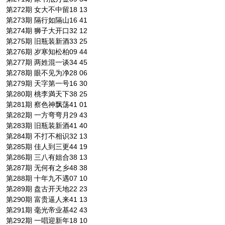
第272期 女大不中留18 13
第273期 隔行如隔山16 41
第274期 狮子大开口32 12
第275期 旧瓶装新酒33 25
第276期 岁寒知松柏09 44
第277期 两姓混一谈34 45
第278期 眼不见为净28 06
第279期 天字第一号16 30
第280期 桃李満天下38 25
第281期 察色神飘荡41 01
第282期 一方弯弯月29 43
第283期 旧瓶装新酒41 40
第284期 不打不相识32 13
第285期 佳人到三更44 19
第286期 三八有姐合38 13
第287期 无何有之乡48 38
第288期 十年九不遇07 10
第289期 盘古开天地22 23
第290期 富贵逼人来41 13
第291期 毫光帝业基42 43
第292期 一唱迎新年18 10