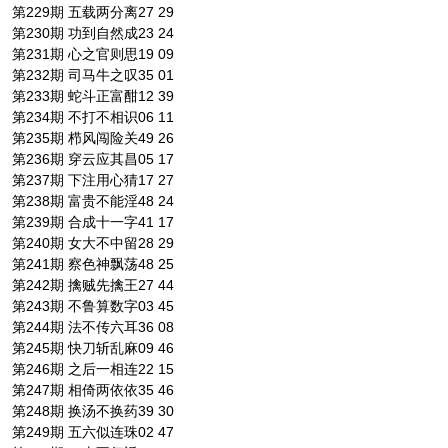
第229期 五载两分离27 29
第230期 功到自然成23 24
第231期 心之官则思19 09
第232期 司马牛之叹35 01
第233期 蛇斗正富酣12 39
第234期 不打不相识06 11
第235期 栉风闯险关49 26
第236期 穿云应其昌05 17
第237期 下注用心猜17 27
第238期 富贵不能淫48 24
第239期 合成十一字41 17
第240期 女大不中留28 29
第241期 察色神飘荡48 25
第242期 擒贼先擒王27 44
第243期 不鲁算数字03 45
第244期 法不传六耳36 08
第245期 快刀斩乱麻09 46
第246期 之后一相连22 15
第247期 相倚两依依35 46
第248期 换汤不换药39 30
第249期 五六似连珠02 47