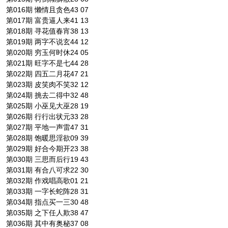
第016期 懒情且贪色43 07
第017期 富贵逼人来41 13
第018期 寻花值春宵38 13
第019期 两字不说玄44 12
第020期 穷玉何时休24 05
第021期 旺字不是七44 28
第022期 四五二月花47 21
第023期 皮笑肉不笑32 12
第024期 挑去二得中32 48
第025期 小巫见大巫28 19
第026期 行行出状元33 28
第027期 平地一声雷47 31
第028期 饱暖思淫欲09 39
第029期 好合今期开23 38
第030期 三思而后行19 43
第031期 有合八可求22 30
第032期 作戏唱高歌01 21
第033期 一字长蛇阵28 31
第034期 指点买一三30 48
第035期 之下任人欺38 47
第036期 其中有奥秘37 08