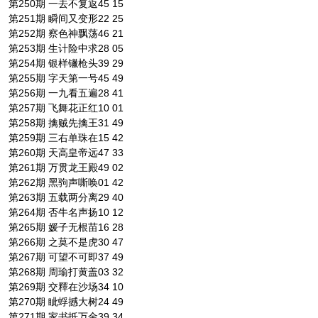
第250期 一去不复返45 15
第251期 瞬间又变形22 25
第252期 察色神飘荡46 21
第253期 生计险中求28 05
第254期 银样镴枪头39 29
第255期 字天第一号45 49
第256期 一九看五遍28 41
第257期 飞舞花正红10 01
第258期 擒贼先擒王31 49
第259期 三右单珠在15 42
第260期 天高皇帝远47 33
第261期 万贯龙王殿49 02
第262期 黑驹声嘶唤01 42
第263期 五载两分离29 40
第264期 否牛名声扬10 12
第265期 媛子无根苗16 28
第266期 之莫不是虎30 47
第267期 可望不可即37 49
第268期 周瑜打黄盖03 32
第269期 交釋在沙场34 10
第270期 眦蜉撼大树24 49
第271期 家书抵万金39 34