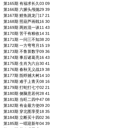
第165期 有福求长久03 09
第166期 六腑头颅抛29 39
第167期 鯉鱼跳龙门17 21
第168期 照葫芦画戟16 30
第169期 两姓混一谈11 43
第170期 苦干有粮收14 31
第171期 一问三不知38 20
第172期 一方弯弯月15 19
第173期 不鲁算数字09 36
第174期 事后诸葛亮16 43
第175期 生肖为六台30 41
第176期 春秋无义战19 38
第177期 旣蜉撼大树14 10
第178期 难于上青天08 16
第179期 打蛇打七寸02 21
第180期 侧脑意若何28 41
第181期 当旺二四中47 08
第182期 有金最方使09 20
第183期 穿北图享受18 35
第184期 立断买十四02 36
第185期 一唱迎新年04 39