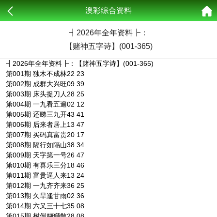
澳彩综合资料
┫
2026年全年资料┣：
【赌神五字诗】(001-365)
┫2026年全年资料┣：【赌神五字诗】(001-365)
第001期 独木不成林22 23
第002期 成群大兴旺09 39
第003期 床头捉刀人28 25
第004期 一九看五遍02 12
第005期 还睇三九开43 41
第006期 后来者居上13 47
第007期 买码真富贵20 17
第008期 隔行如隔山38 34
第009期 天字第一号26 47
第010期 有喜乐三分18 46
第011期 富贵逼人来13 24
第012期 一九齐齐来36 25
第013期 久旱逢甘雨02 36
第014期 六又三十七35 08
第015期 树倒糊獅散28 08