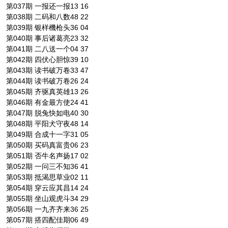
第037期 一报还一报13 16
第038期 二码和八数48 22
第039期 银样機枪头36 04
第040期 事后诸葛亮23 32
第041期 二八送一个04 37
第042期 四伏心胆惊39 10
第043期 读书破万卷33 47
第044期 读书破万卷26 24
第045期 齐驱真英雄13 26
第046期 有金最方使24 41
第047期 脱兔快如电40 30
第048期 平阳犬守夜48 14
第049期 合成十一字31 05
第050期 买码真富贵06 23
第051期 否牛名声扬17 02
第052期 一问三不知36 41
第053期 抵渴思草业02 11
第054期 穿云应其昌14 24
第055期 坐山观虎斗34 29
第056期 一九齐齐来36 25
第057期 搭四配佳期06 49