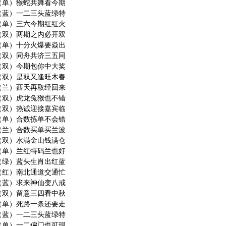
神（单）猴蛇共舞看今期
疑（蓝）一二三头蓝绿特
过（单）三六今期红红火
子（双）两期之内必开双
挡（单）十分火爆要焱出
奖（双）同舟共济三五同
如（双）今期包你中大奖
西（双）是双又逢旺木春
单（兰）西天再取经回来
买（双）虎龙兔猴也不错
苏（双）热诚迎接嘉宾临
来（单）合数拣单不会错
查（兰）合数买单买兰波
贵（双）水满金山钱满仓
言（单）兰红特码兰也好
到（绿）蓝头生肖出红蓝
伤（红）南北通道交通忙
会（蓝）求来神仙变八戒
奇（双）留意三四看中秋
行（单）死路一条还要走
疑（蓝）一二三头蓝绿特
来（单）一二偏门也可现