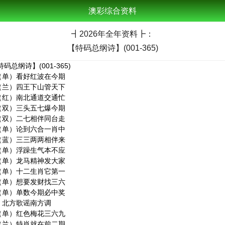
澳彩综合资料
┫
2026年全年资料┣：
【特码总纲诗】(001-365)
总纲诗】(001-365)
去（单）看好红波在今期
号（兰）四王下山管天下
伤（红）南北通道交通忙
时（双）三头五七爆今期
从（双）二七相伴同台走
金（单）论到六合一肖中
连（蓝）三三两两相伴来
心（单）浮躁生气本不应
向（单）龙马精神发大家
机（单）十二生肖它第一
局（单）想要发财找三六
火（单）单数今期必中奖
双）北方歌谣南方调
连（单）红色梅花三六九
算（兰）特肖就在前二期