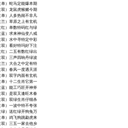
情（单）蛇马定能爆本期
芒（双）龙鼠虎猴赌今期
时（单）人多热闹不非凡
猜（兰）草原之上有玄机
红（红）单数特码红与绿
会（蓝）求来神仙变八戒
开（双）水中寻特定中彩
玛（双）看好特玛好下注
马（红）二五有数红绿出
人（双）三声四响丹绿波
到（兰）大合之中定有特
来（双）春风一度遇天涯
猴（单）双字内面有玄机
机（单）十二生肖它第一
树（蓝）能工巧匠开神斧
西（双）是双又逢旺木春
出（双）双绿生肖仔细杀
奇（单）一波中特不夸张
帝（绿）送红绿开狗兔万
中（单）鸡飞狗跳勐虎来
防（双）三五一家去他乡