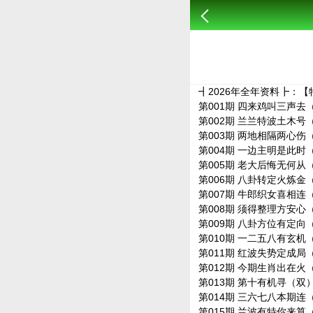
┫2026年全年资料┣：【特码
第001期 四来鸡叫三声
第002期 兰兰特波土木
第003期 两地相隔两心
第004期 一边主明是此
第005期 老大后悔无何
第006期 八卦转定火炼
第007期 牛郎织女喜相
第008期 须得整理方安
第009期 八卦方位有定
第010期 一二五八有玄
第011期 红波失势定成
第012期 今期生肖出在
第013期 第十有机寻（
第014期 三六七八本期
第015期 兰波有特你来