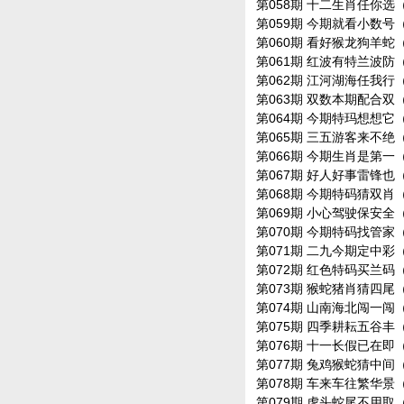
第058期 十二生肖任你
第059期 今期就看小数
第060期 看好猴龙狗羊
第061期 红波有特兰波
第062期 江河湖海任我
第063期 双数本期配合
第064期 今期特玛想想
第065期 三五游客来不
第066期 今期生肖是第
第067期 好人好事雷锋
第068期 今期特码猜双
第069期 小心驾驶保安
第070期 今期特码找管
第071期 二九今期定中
第072期 红色特码买兰
第073期 猴蛇猪肖猜四
第074期 山南海北闯一
第075期 四季耕耘五谷
第076期 十一长假已在
第077期 兔鸡猴蛇猜中
第078期 车来车往繁华
第079期 虎头蛇尾不用