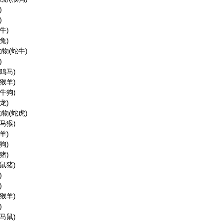
)
)
牛)
兔)
物(蛇牛)
)
鸡马)
猴羊)
牛狗)
龙)
物(蛇虎)
马猴)
羊)
狗)
猪)
鼠猪)
)
)
猴羊)
)
马鼠)