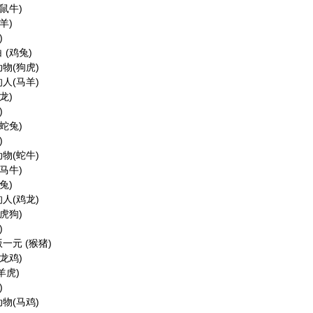
鼠牛)
羊)
)
 (鸡兔)
物(狗虎)
人(马羊)
龙)
)
蛇兔)
)
物(蛇牛)
马牛)
兔)
人(鸡龙)
虎狗)
)
一元 (猴猪)
龙鸡)
羊虎)
)
物(马鸡)