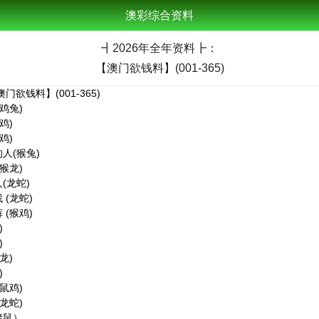
澳彩综合资料
┫
2026年全年资料┣：
【澳门欲钱料】(001-365)
欲钱料】(001-365)
鸡兔)
鸡)
鸡)
人(猴兔)
猴龙)
(龙蛇)
 (龙蛇)
 (猴鸡)
)
)
龙)
)
鼠鸡)
龙蛇)
猪鼠）