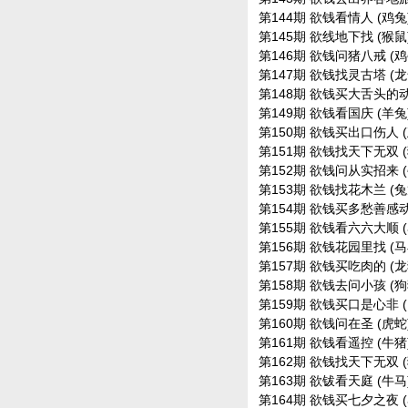
第144期 欲钱看情人 (鸡兔
第145期 欲线地下找 (猴鼠
第146期 欲钱问猪八戒 (鸡
第147期 欲钱找灵古塔 (龙
第148期 欲钱买大舌头的动
第149期 欲钱看国庆 (羊兔
第150期 欲钱买出口伤人 (
第151期 欲钱找天下无双 (
第152期 欲钱问从实招来 (
第153期 欲钱找花木兰 (兔
第154期 欲钱买多愁善感动
第155期 欲钱看六六大顺 (
第156期 欲钱花园里找 (马
第157期 欲钱买吃肉的 (龙
第158期 欲钱去问小孩 (狗
第159期 欲钱买口是心非 (
第160期 欲钱问在圣 (虎蛇
第161期 欲钱看遥控 (牛猪
第162期 欲钱找天下无双 (
第163期 欲钹看天庭 (牛马
第164期 欲钱买七夕之夜 (