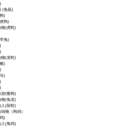
)
 (兔鼠)
狗)
虎狗)
物(虎蛇)
羊兔)
)
)
物(龙蛇)
猴)
)
马)
)
)
游(猴狗)
物(兔龙)
人(鼠蛇)
的动物（狗鸡）
鸡)
人(兔鸡)