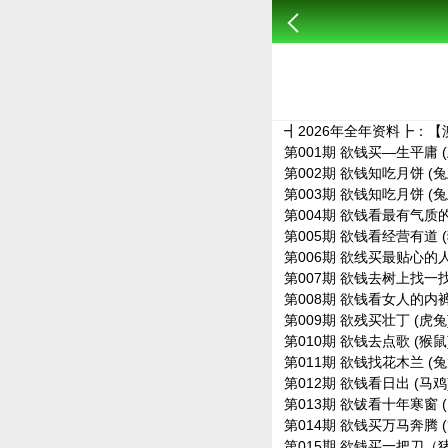
┫2026年全年资料┣：【澳门
第001期 欲钱买—生平庸 (
第002期 欲钱知吃月饼 (兔
第003期 欲钱知吃月饼 (兔
第004期 欲钱看最有气质的
第005期 欲钱看经营有道 (
第006期 欲线买最贴心的人
第007期 欲钱去树上找一找
第008期 欲钱看女人的内裤
第009期 欲残买壮丁 (虎兔
第010期 欲钱去点歌 (猴鼠
第011期 欲钱找花木兰 (兔
第012期 欲钱看日出 (马鸡
第013期 欲钹看十年寒窗 (
第014期 欲钱买万马奔腾 (
第015期 欲钱买一把刀（