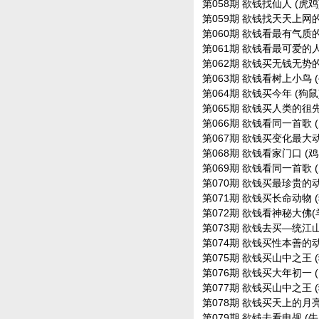
第058期 欲钱找仙人 (虎鸡
第059期 欲钱找天天上网的
第060期 欲钱看最有气质的
第061期 欲钱看最可爱的人
第062期 欲钱买无钱无势的
第063期 欲钱看树上小鸟 (
第064期 欲钱买今年 (狗鼠
第065期 欲钱买人类的徂先
第066期 欲钱看同一首歌 (
第067期 欲钱买变化最大动
第068期 欲钱看家门口 (鸡
第069期 欲钱看同一首歌 (
第070期 欲钱买最珍贵的动
第071期 欲钱买长命动物 (
第072期 欲钱看神秘大佛(
第073期 欲钱去买—统江山
第074期 欲钱买性本善的动
第075期 欲钱买山中之王 (
第076期 欲钱买大年初一 (
第077期 欲钱买山中之王 (
第078期 欲钱买天上的月亮
第079期 欲钱去看电觇 (牛