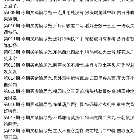
是君子.
第009期 今期买鸡输尽光.一点儿用处没有.猴头虎尾其中取.吉日升腾
果遂期.
第010期 今期买虎输尽光.斤斤计较差二两.看好合数一三五.一语双关
话特码.
第011期 今期买鸡输尽光.选好特码快下手.蛇猪虎肖有参考.孫行者智
降妖怪.
第012期 今期买羊输尽光.东风西北四处平.特码就在火土号.移花入戶
笑床空.
第013期 今期买兔输尽光.叫声大圣不用恼.生肖今期土字头.可为彩君
发又发.
第014期 今期买猪输尽光.秀外慧中把特藏.蛇归田里各东西.开大开小
自然知.
第015期 今期买虎输尽光.桃园结义三兄弟.猪头猪脑最好命.耕田种地
无财发.
第016期 今期买鸡输尽光.东扯葫芦西扯瓢.特码爆冷玄机中.家中六畜
好特肖.
第017期 今期买鼠输尽光.不爲離情莫折伊.特码走跳二六九.王朝鼠汉
站两旁.
第018期 今期买猪输尽光.主人不視它是寶.鸡前蛇后二中特.吉取五九
跟三四.