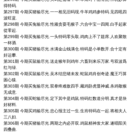
得特码.
第297期 今期买猪输尽光.一一相见旧码现.牛羊鸡鸡参特码.见四吼四
波旺蓝.
第298期 今期买兔输尽光.性顽贪耍毛猴子.六合中宝一四闻.白手起家
從零起.
第299期 今期买兔输尽光.一头特码零头取.鸡肉上不了筵席.人欢聚散
一杯酒.
第300期 今期买猪输尽光.水满金山钱满仓.特码是小单数开.合十定有
好运攀.
第301期 今期买鼠输尽光.送走猴年到鸡年.六畜到来乐万家.号双波爲
红与绿.
第302期 今期买鼠输尽光.吴木结悲绪未发.蛇鼠鸡肖创奇迹.魔王巧算
困心猿.
第303期 今期买兔输尽光.双拳终难敌四手.藏鸡卧虎显神威.杀鸡敬猴
无成意.
第304期 今期买蛇输尽光.定下其中是鸡鼠.特码红数道分明.真才是块
好材料.
第305期 今期买鸡输尽光.忠心报主过一生.生肖特码在一起.将相夫人
三八妇.
第306期 今期买猪输尽光.两期之内必开双.鸡鼠精神发大家.遂唱阳关
四叠曲.