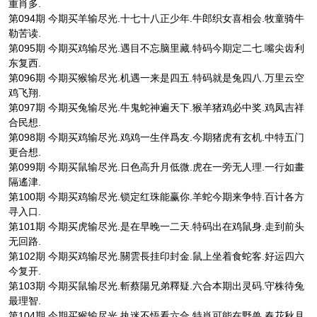
重肖多.
第094期 今期买羊输尽光.十七十八正少年.牛郎织女喜相会.牧童骑牛
勒苦读.
第095期 今期买鸡输尽光.遇目不忘脑里藏.特码今期定二七.嘴尖齿利
东复西.
第096期 今期买猴输尽光.机遇一来是四五.特码就是兔四八.万里云空
鸡飞翔.
第097期 今期买兔输尽光.牛鬼蛇神遍天下.猴羊猪鸡必中奖.鸡凤吉祥
合民想.
第098期 今期买鸡输尽光.鸡鸡一生伴爲友.今期猪虎有玄机.中特五门
更合想.
第099期 今期买鼠输尽光.日色高升月低微.虎在一旁无人理.一行如畫
隔遙津.
第100期 今期买鸡输尽光.锁定红珠能赢你.羊蛇今期来争特.百计各方
寻入口.
第101期 今期买虎输尽光.是在早晚一二天.特码出在鸡鼠身.走到前头
无回路.
第102期 今期买鸡输尽光.關雲長挂印封金.鼠上坐着食蛇客.好运四六
今复开.
第103期 今期买鼠输尽光.斬蔡陽兄弟釋疑.六合本期出灵码.守株待兔
最理智.
第104期 今期买猴输尽光.执迷不悟看六合.特肖可能在野兽.春花秋月