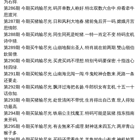
为石得.
第286期 今期买鸡输尽光.码开单数人称好.特出双数六合中.仰看牵牛
思渡河.
第287期 今期买猪输尽光.日和风利大地春.猪前兔后开一码.嫦娥月宫
思情郎.
第288期 今期买鸡输尽光.同生同死是蛇猪.一特一肖定不变.特码玄机
诗中猜.
第289期 今期买牛输尽光.山崩地裂出圣人.特肖就在前两期.雙山嶺伯
欽留僧.
第290期 今期买鸡输尽光.买虎买鸡不理想.特别号码要保密.十指连心
转四绿.
第291期 今期买蛇输尽光.山南海北闯一闯.牛鬼蛇神合数来.死路一条
还要走.
第292期 今期买鸡输尽光.飘洋过海把名扬.牛郎织女有玄机.十五一十
话你知.
第293期 今期买猪输尽光.处世清闲不带忧.生肖得出自己查.世人得知
功最高.
第294期 今期买鼠输尽光.铁扇公主找魔王.特码可能是鼠猪.指东指南
来开码.
第295期 今期买羊输尽光.有去無來不成理.财神送来四五六.两岸青山
猴子多.
第296期 今期买鼠输尽光.买码还需看牛羊.羊角对牛山有虎.神机妙算