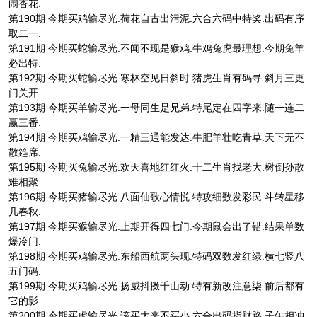
闹杏花.
第190期 今期买鸡输尽光.荷花自古出污泥.六合六码中特奖.出码有序
取二一.
第191期 今期买蛇输尽光.不闻不现是猴鸡.牛鸡兔虎最理想.今期兔羊
必出特.
第192期 今期买蛇输尽光.寒林空见日斜时.猪虎生肖有码寻.斜月三更
门关开.
第193期 今期买羊输尽光.一母同生是兄弟.特尾定在四字来.随一连二
赢三番.
第194期 今期买鸡输尽光.一精三通能发达.牛肥羊壮吃青草.天下无不
散筵席.
第195期 今期买兔输尽光.欢天喜地红红火.十二生肖找老大.树倒孙散
难相聚.
第196期 今期买猪输尽光.八面仙歌心情悦.特攻细数发彩民.斗转星移
几春秋.
第197期 今期买猴输尽光.上期开得四七门.今期鼠会出了错.结果单数
爆冷门.
第198期 今期买鸡输尽光.东船西航两头现.特码双数发红绿.横七竖八
五门码.
第199期 今期买鸡输尽光.扬威抖擞千山动.特有新改注意柒.前后都有
它的影.
第200期 今期买虎输尽光.该买大来不买小.六合出码指财路.子午相冲