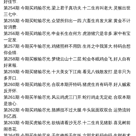
好佳节.
第254期 今期买鸡输尽光.梁上君子真功夫.十二生肖叫老大.灵猴出世
三七中.
第255期 今期买蛇输尽光.众望所归出一四.六畜生肖发大家.黄金不计
皆消费.
第256期 今期买鸡输尽光.申金长生在何方.虎游猪穴是非多.家中有宝
一定发.
第257期 今期买牛输尽光.鸡猪照样不用防.生肖之中我算大.特码合想
你会猜.
第258期 今期买猴输尽光.梦绕云山十二层.蛇会冬眠鸡会飞.好人自有
好來報.
第259期 今期买猪输尽光.十大美女下江南.看见八钱散发打.是非只为
多开口.
第260期 今期买鸡输尽光.合双本期开特码.猪虎生肖有码寻.好人贼索
反开怀.
第261期 今期买羊输尽光.风云鸡虎三门开.蛇行鸡走无定处.合双本期
是放心.
第262期 今期买鸡输尽光.胳膊扭不过大腿.牛头鼠面双双合.运势流转
到乙酉.
第263期 今期买虎输尽光.欲钱请看沙无尽.十二生肖见猪影.喜见树前
闹杏花.
第264期 今期买牛输尽光.千年修炼千年妖.六部玄机码中码.生财有术