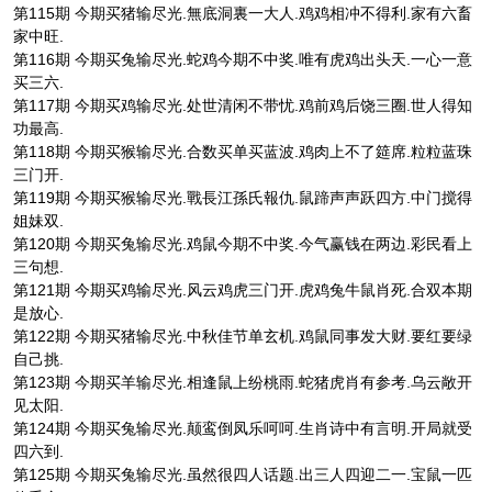
第115期 今期买猪输尽光.無底洞裏一大人.鸡鸡相冲不得利.家有六畜
家中旺.
第116期 今期买兔输尽光.蛇鸡今期不中奖.唯有虎鸡出头天.一心一意
买三六.
第117期 今期买鸡输尽光.处世清闲不带忧.鸡前鸡后饶三圈.世人得知
功最高.
第118期 今期买猴输尽光.合数买单买蓝波.鸡肉上不了筵席.粒粒蓝珠
三门开.
第119期 今期买猴输尽光.戰長江孫氏報仇.鼠蹄声声跃四方.中门搅得
姐妹双.
第120期 今期买兔输尽光.鸡鼠今期不中奖.今气赢钱在两边.彩民看上
三句想.
第121期 今期买鸡输尽光.风云鸡虎三门开.虎鸡兔牛鼠肖死.合双本期
是放心.
第122期 今期买猪输尽光.中秋佳节单玄机.鸡鼠同事发大财.要红要绿
自己挑.
第123期 今期买羊输尽光.相逢鼠上纷桃雨.蛇猪虎肖有参考.乌云敞开
见太阳.
第124期 今期买兔输尽光.颠鸾倒凤乐呵呵.生肖诗中有言明.开局就受
四六到.
第125期 今期买兔输尽光.虽然很四人话题.出三人四迎二一.宝鼠一匹