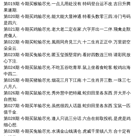
第019期 今期买猴输尽光.一点儿用处没有.特码登台运不改.吉日升腾
果遂期.
第020期 今期买鸡输尽光.能大能大显神通.特看头数零三四.冷门号码
是四六.
第021期 今期买鸡输尽光.老大老二定在家.六字开出一二伴.飛禽走獸
虎傷人.
第022期 今期买蛇输尽光.風雨同舟見三六.十二生肖正正中.万里碧空
朵朵云.
第023期 今期买兔输尽光.匿玉玺孫堅背約.看好四数连三特.请彩民放
心下注.
第024期 今期买鼠输尽光.不吃五谷吃青草.鼠上坐着食蛇客.蛟鸡出海
中四二.
第025期 今期买猪输尽光.烟花三月下江南.十二生肖开三数.一珠三七
八月八.
第026期 今期买鼠输尽光.秀外慧中把特藏.蛇归田里各东西.开大开小
自然知.
第027期 今期买羊输尽光.虽然很四人话题.蛇归田里各东西.宝鼠一匹
值千金.
第028期 今期买鼠输尽光.逢人只说三分话.六合在前取投机.是虎是鸡
细心想.
第029期 今期买兔输尽光.水满金山钱满仓.虎威千里镇八方.合十定有