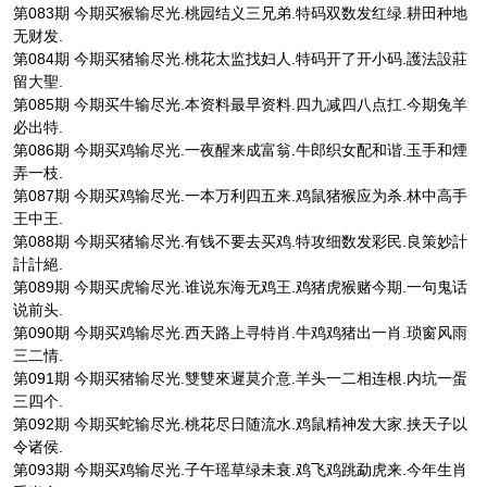
第083期 今期买猴输尽光.桃园结义三兄弟.特码双数发红绿.耕田种地
无财发.
第084期 今期买猪输尽光.桃花太监找妇人.特码开了开小码.護法設莊
留大聖.
第085期 今期买牛输尽光.本资料最早资料.四九减四八点扛.今期兔羊
必出特.
第086期 今期买鸡输尽光.一夜醒来成富翁.牛郎织女配和谐.玉手和煙
弄一枝.
第087期 今期买鸡输尽光.一本万利四五来.鸡鼠猪猴应为杀.林中高手
王中王.
第088期 今期买猪输尽光.有钱不要去买鸡.特攻细数发彩民.良策妙計
計計絕.
第089期 今期买虎输尽光.谁说东海无鸡王.鸡猪虎猴赌今期.一句鬼话
说前头.
第090期 今期买鸡输尽光.西天路上寻特肖.牛鸡鸡猪出一肖.琐窗风雨
三二情.
第091期 今期买猪输尽光.雙雙來遲莫介意.羊头一二相连根.内坑一蛋
三四个.
第092期 今期买蛇输尽光.桃花尽日随流水.鸡鼠精神发大家.挟天子以
令诸侯.
第093期 今期买鸡输尽光.子午瑶草绿未衰.鸡飞鸡跳勐虎来.今年生肖