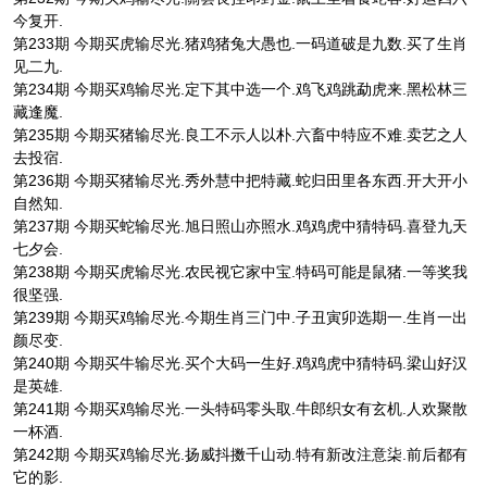
今复开.
第233期 今期买虎输尽光.猪鸡猪兔大愚也.一码道破是九数.买了生肖
见二九.
第234期 今期买鸡输尽光.定下其中选一个.鸡飞鸡跳勐虎来.黑松林三
藏逢魔.
第235期 今期买猪输尽光.良工不示人以朴.六畜中特应不难.卖艺之人
去投宿.
第236期 今期买猪输尽光.秀外慧中把特藏.蛇归田里各东西.开大开小
自然知.
第237期 今期买蛇输尽光.旭日照山亦照水.鸡鸡虎中猜特码.喜登九天
七夕会.
第238期 今期买虎输尽光.农民视它家中宝.特码可能是鼠猪.一等奖我
很坚强.
第239期 今期买鸡输尽光.今期生肖三门中.子丑寅卯选期一.生肖一出
颜尽变.
第240期 今期买牛输尽光.买个大码一生好.鸡鸡虎中猜特码.梁山好汉
是英雄.
第241期 今期买鸡输尽光.一头特码零头取.牛郎织女有玄机.人欢聚散
一杯酒.
第242期 今期买鸡输尽光.扬威抖擞千山动.特有新改注意柒.前后都有
它的影.