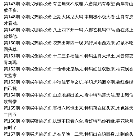
第147期 今期买猴输尽光.有去無來不成理.六畜鼠鸡有希望.两岸青山
猴子多.
第148期 今期买鸡输尽光.上期大奖见大码.本期极小极大看.生肖有虎
才看鸡.
第149期 今期买哪输尽光.八上四下开一码.六部玄机码中码.西在路上
你我他.
第150期 今期买鸡输尽光.咬鸡出海四一现.鸡行风雨西方来.好鼠不吃
回头草.
第151期 今期买兔输尽光.十二三多福佳术.特码生肖大泽土.风云突变
青鸡现.
第152期 今期买兔输尽光.一命惨死鬼易见.特码红波双数来.桂花飘香
太监家.
第153期 今期买羊输尽光.中秋佳节单玄机.羊鸡虎鸡赌今期.要红要绿
自己挑.
第154期 今期买牛输尽光.山崩地裂出圣人.看中特码落大注.雙山嶺伯
欽留僧.
第155期 今期买牛输尽光.害得六尾也出来.特码落在红头家.水色连天
二四五.
第156期 今期买猪输尽光.执迷不悟看六合.看好特码你有缘.春花秋月
何时了.
第157期 今期买虎输尽光.是在早晚一二天.特码出在鸡鼠身.走到前头