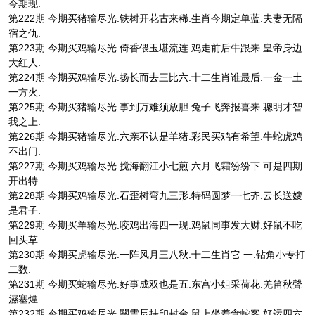
今期现.
第222期 今期买猪输尽光.铁树开花古来稀.生肖今期定单蓝.夫妻无隔
宿之仇.
第223期 今期买鸡输尽光.倚香偎玉堪流连.鸡走前后牛跟来.皇帝身边
大红人.
第224期 今期买鸡输尽光.扬长而去三比六.十二生肖谁最后.一金一土
一方火.
第225期 今期买猪输尽光.事到万难须放胆.兔子飞奔报喜来.聰明才智
我之上.
第226期 今期买猪输尽光.六亲不认是羊猪.彩民买鸡有希望.牛蛇虎鸡
不出门.
第227期 今期买鸡输尽光.搅海翻江小七煎.六月飞霜纷纷下.可是四期
开出特.
第228期 今期买鸡输尽光.石歪树弯九三形.特码圆梦一七齐.云长送嫂
是君子.
第229期 今期买羊输尽光.咬鸡出海四一现.鸡鼠同事发大财.好鼠不吃
回头草.
第230期 今期买虎输尽光.一阵风月三八秋.十二生肖它 一.钻角小专打
二数.
第231期 今期买蛇输尽光.好事成双也是五.东宫小姐采荷花.羌笛秋聲
濕塞煙.
第232期 今期买鸡输尽光.關雲長挂印封金.鼠上坐着食蛇客.好运四六