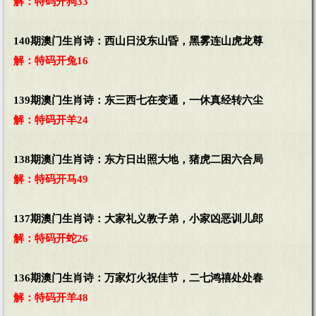
解：特码开狗33
140期澳门生肖诗：西山日没东山昏，黑雾连山虎龙尊
解：特码开兔16
139期澳门生肖诗：东三西七在变通，一休真经转六尘
解：特码开羊24
138期澳门生肖诗：东方日出照大地，猪虎二困六合局
解：特码开马49
137期澳门生肖诗：大家礼义教子弟，小家凶恶训儿郎
解：特码开蛇26
136期澳门生肖诗：万家灯火祝佳节，二七鸿禧处处春
解：特码开羊48