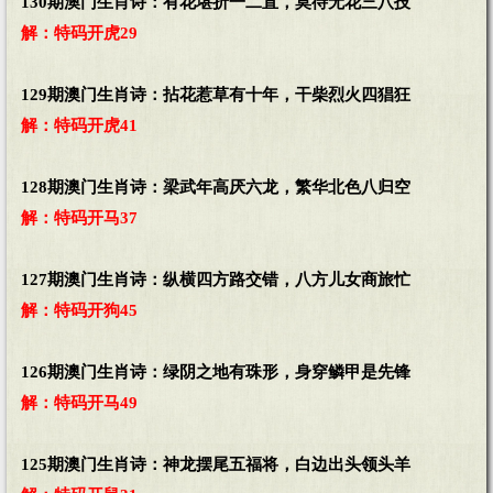
130期澳门生肖诗：有花堪折一二直，莫待无花三八技
解：特码开虎29
129期澳门生肖诗：拈花惹草有十年，干柴烈火四猖狂
解：特码开虎41
128期澳门生肖诗：梁武年高厌六龙，繁华北色八归空
解：特码开马37
127期澳门生肖诗：纵横四方路交错，八方儿女商旅忙
解：特码开狗45
126期澳门生肖诗：绿阴之地有珠形，身穿鳞甲是先锋
解：特码开马49
125期澳门生肖诗：神龙摆尾五福将，白边出头领头羊