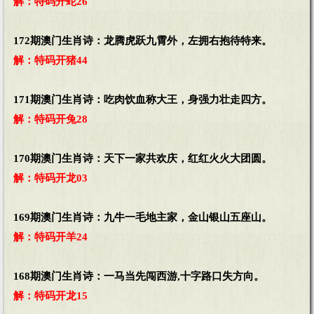
解：特码开蛇26
172期澳门生肖诗：龙腾虎跃九霄外，左拥右抱待特来。
解：特码开猪44
171期澳门生肖诗：吃肉饮血称大王，身强力壮走四方。
解：特码开兔28
170期澳门生肖诗：天下一家共欢庆，红红火火大团圆。
解：特码开龙03
169期澳门生肖诗：九牛一毛地主家，金山银山五座山。
解：特码开羊24
168期澳门生肖诗：一马当先闯西游,十字路口失方向。
解：特码开龙15