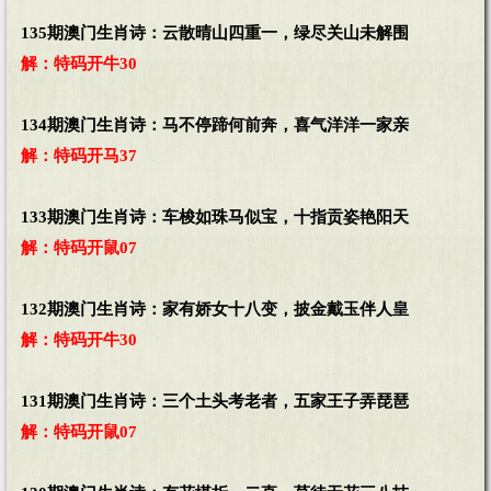
135期澳门生肖诗：云散晴山四重一，绿尽关山未解围
解：特码开牛30
134期澳门生肖诗：马不停蹄何前奔，喜气洋洋一家亲
解：特码开马37
133期澳门生肖诗：车梭如珠马似宝，十指贡姿艳阳天
解：特码开鼠07
132期澳门生肖诗：家有娇女十八变，披金戴玉伴人皇
解：特码开牛30
131期澳门生肖诗：三个土头考老者，五家王子弄琵琶
解：特码开鼠07