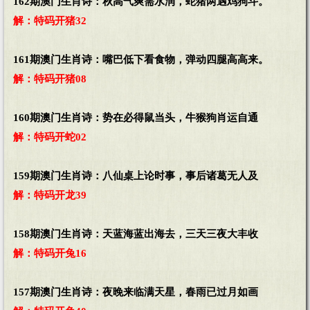
162期澳门生肖诗：秋高气爽需水润，蛇猪两遇鸡狗斗。
解：特码开猪32
161期澳门生肖诗：嘴巴低下看食物，弹动四腿高高来。
解：特码开猪08
160期澳门生肖诗：势在必得鼠当头，牛猴狗肖运自通
解：特码开蛇02
159期澳门生肖诗：八仙桌上论时事，事后诸葛无人及
解：特码开龙39
158期澳门生肖诗：天蓝海蓝出海去，三天三夜大丰收
解：特码开兔16
157期澳门生肖诗：夜晚来临满天星，春雨已过月如画