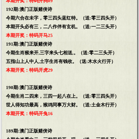
本期开奖：特码开狗09
192期:澳门正版赌侠诗
今期六合在未字，零三四头蓝红特。（送:零三四头开）
本期开头必有三，二八作伴有玄机。（送:一二三头开）
本期开奖：特码开马25
191期:澳门正版赌侠诗
今期生肖猴来开,三字来头七相送,。（送:零二三头开）
五指山上人中人,土字生肖有钱收。（送:木水火行开）
本期开奖：特码开虎29
190期:澳门正版赌侠诗
今期生肖二四来，三四一起八在上。（送:零三四头开）
世人得知功最高，猴鸡同事万大财。（送:土金木行开）
本期开奖：特码开兔16
189期:澳门正版赌侠诗