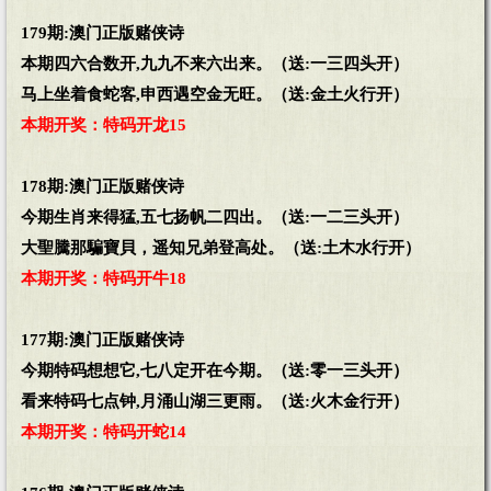
179期:澳门正版赌侠诗
本期四六合数开,九九不来六出来。（送:一三四头开）
马上坐着食蛇客,申西遇空金无旺。（送:金土火行开）
本期开奖：特码开龙15
178期:澳门正版赌侠诗
今期生肖来得猛,五七扬帆二四出。（送:一二三头开）
大聖騰那騙寶貝，遥知兄弟登高处。（送:土木水行开）
本期开奖：特码开牛18
177期:澳门正版赌侠诗
今期特码想想它,七八定开在今期。（送:零一三头开）
看来特码七点钟,月涌山湖三更雨。（送:火木金行开）
本期开奖：特码开蛇14