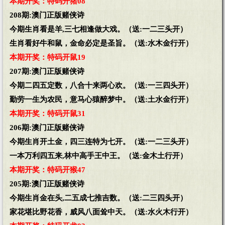
本期开奖：特码开猪08
208期:澳门正版赌侠诗
今期生肖看是羊,三七相逢做大戏。（送:一二三头开）
生肖看好牛和鼠，金命必定是圣旨。（送:水木金行开）
本期开奖：特码开鼠19
207期:澳门正版赌侠诗
今期二四五定数，八合十来两心欢。（送:一三四头开）
勤劳一生为农民，意马心猿醉梦中。（送:土水金行开）
本期开奖：特码开鼠31
206期:澳门正版赌侠诗
今期生肖开土金，四三连特为七开。（送:一二三头开）
一本万利四五来,林中高手王中王。（送:金木土行开）
本期开奖：特码开猴47
205期:澳门正版赌侠诗
今期生肖金在头,二五成七推吉数。（送:二三四头开）
家花堪比野花香，威风八面耸中天。（送:水火木行开）