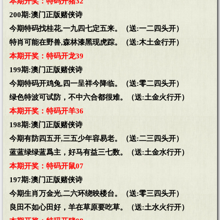
本期开奖：特码开猪32
200期:澳门正版赌侠诗
今期特码找桂花,一九四七定五来。（送:一二四头开）
特肖可能在野兽,森林漆黑现虎踪。（送:木土金行开）
本期开奖：特码开龙39
199期:澳门正版赌侠诗
今期特码开鸡兔,四一呈祥今降临。（送:零二四头开）
绿色特波可试防，不中六合都很难。（送:土金火行开）
本期开奖：特码开羊36
198期:澳门正版赌侠诗
今期有防四五开,三五少年容易老。（送:二三四头开）
蓝蓝绿绿蓝爲主，好马有益三七数。（送:土金水行开）
本期开奖：特码开鼠07
197期:澳门正版赌侠诗
今期生肖万金光,二六环绕映楼台。（送:零三四头开）
良田不如心田好，羊在草原要吃草。（送:土水火行开）