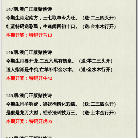
147期:澳门正版赌侠诗
今期生肖定南方，三七取单今为旺。（送:二三四头开）
红蓝特码送彩民，生逢闰四初十口。（送:金水木行开）
本期开奖：特码开马13
146期:澳门正版赌侠诗
今期生肖要开龙,二五六尾有钱拿。（送:零二三头开）
道人指肖是牛狗,亡羊补牢金水木。（送:金水木行开）
本期开奖：特码开牛42
145期:澳门正版赌侠诗
今期生肖羊称虎，梁祝徇情化彩蝶。（送:二三四头开）
是猴是龙万大财，经济法科技万三。（送:土木金行开）
本期开奖：特码开虎05