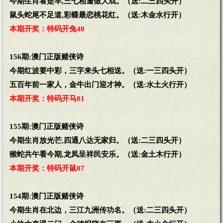
今期生肖看是羊,三七相逢做大戏。（送:二三四头开）
鼠头蛇尾不足道,彩蝶最恋桃花红。（送:木金水行开）
本期开奖：特码开兔40
156期:澳门正版赌侠诗
今期红波要中彩，三字来头七相送。（送:一三四头开）
五百年前一家人，金牛出门迎才神。（送:水土火行开）
本期开奖：特码开马01
155期:澳门正版赌侠诗
今期生肖放光芒,四通八达无家归。（送:二三四头开）
猴蛇共午看今期,龙凤呈祥民安乐。（送:金土木行开）
本期开奖：特码开鼠07
154期:澳门正版赌侠诗
今期生肖在北边，三江九洲传功名。（送:二三四头开）