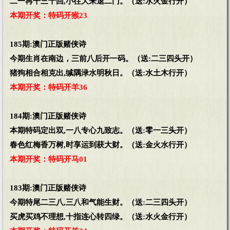
二一再干三十回,小往大来退二门。（送:水火金行开）
本期开奖：特码开猴23
185期:澳门正版赌侠诗
今期生肖在南边，三前八后开一码。（送:二三四头开）
猪狗相合相克出,缄隅渌水明秋日。（送:水土木行开）
本期开奖：特码开羊36
184期:澳门正版赌侠诗
本期特码定出双,一八专心九致志。（送:零一三头开）
春色红梅香万树,时享运到获大财。（送:金火水行开）
本期开奖：特码开马01
183期:澳门正版赌侠诗
今期特尾二三八,三八和气能生财。（送:二三四头开）
买虎买鸡不理想,十指连心转四绿。（送:水火金行开）