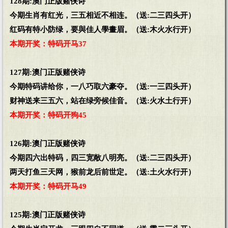
128期:澳门正版赌侠诗
今期生肖有红光，三五相近不相连。（送:二三四头开）
红码有特小防绿，要與佳人學畫眉。（送:木火水行开）
本期开奖：特码开马37
127期:澳门正版赌侠诗
今期特码讲给你，一八巧取六豪夺。（送:一三四头开）
财神送来三五六，站在绿旁候佳音。（送:火水土行开）
本期开奖：特码开狗45
126期:澳门正版赌侠诗
今期四六出特码，四三宽敞八明亮。（送:二三四头开）
两天打鱼三天网，猴前龙后前世定。（送:土火水行开）
本期开奖：特码开马49
125期:澳门正版赌侠诗