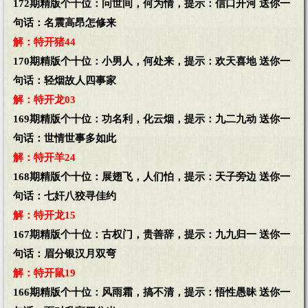
172期精版个十位：问世间，何为情，提示：信口开河 送你一
句话：名震高昂怎修来
解：特开猪44
170期精版个十位：小男人，何处来，提示：欢天喜地 送你一
句话：轻烟故人四事家
解：特开龙03
169期精版个十位：功名利，化云烟，提示：九二九动 送你一
句话：世情世事多如此
解：特开羊24
168期精版个十位：展翅飞，人们怕，提示：天子旁边 送你一
句话：七奸八狡寻佳约
解：特开龙15
167期精版个十位：古权门，贵善辞，提示：九九归一 送你一
句话：眉分银汉月双弯
解：特开鼠19
166期精版个十位：风雨霜，搞不清，提示：悟性愚昧 送你一