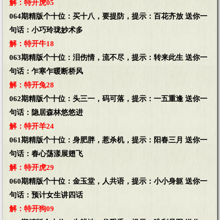
解：特开虎05
064期精版个十位：买十八，要提防，提示：百花齐放 送你一
句话：小巧玲珑妙术多
解：特开牛18
063期精版个十位：泪伤情，流不尽，提示：转来此生 送你一
句话：乍寒乍暖断桥风
解：特开兔28
062期精版个十位：头三一，码可落，提示：一五重逢 送你一
句话：隐居森林悠悠进
解：特开羊24
061期精版个十位：身肥胖，惹杀机，提示：阳春三月 送你一
句话：春心荡漾展翅飞
解：特开虎29
060期精版个十位：金玉堂，人共语，提示：小小身躯 送你一
句话：预计女生讲四话
解：特开狗09