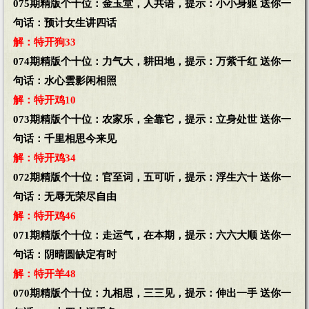
075期精版个十位：金玉堂，人共语，提示：小小身躯 送你一
句话：预计女生讲四话
解：特开狗33
074期精版个十位：力气大，耕田地，提示：万紫千红 送你一
句话：水心雲影闲相照
解：特开鸡10
073期精版个十位：农家乐，全靠它，提示：立身处世 送你一
句话：千里相思今来见
解：特开鸡34
072期精版个十位：官至词，五可听，提示：浮生六十 送你一
句话：无辱无荣尽自由
解：特开鸡46
071期精版个十位：走运气，在本期，提示：六六大顺 送你一
句话：阴晴圆缺定有时
解：特开羊48
070期精版个十位：九相思，三三见，提示：伸出一手 送你一