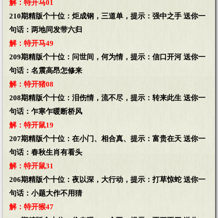
解：特开马01
210期精版个十位：炬成钢，三道单，提示：强中之手 送你一
句话：两地同发带六归
解：特开马49
209期精版个十位：问世间，何为情，提示：信口开河 送你一
句话：名震高昂怎修来
解：特开猪08
208期精版个十位：泪伤情，流不尽，提示：转来此生 送你一
句话：乍寒乍暖断桥风
解：特开鼠19
207期精版个十位：在小门、相合真、提示：富贵在天 送你一
句话：春秋生肖有看头
解：特开鼠31
206期精版个十位：夜以深，大行动，提示：打草惊蛇 送你一
句话：小题大作不用猜
解：特开猴47