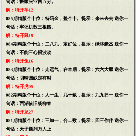
句话：振家兴业四五分。
解：特开羊12
085期精版个十位：特码金，整个十。提示：来来去去 送你一
句话：牢记机数三根四。
解：特开鼠19
084期精版个十位：二八九，定好位，提示：绿林豪杰 送你一
句话：不能三心幅波动
解：特开兔16
083期精版个十位：走运气，在本期，提示：六六大顺 送你一
句话：阴晴圆缺定有时
解：特开虎05
082期精版个十位：人一生，几十载，提示：九九归一 送你一
句话：西湖依旧杨柳春
解：特开龙27
081期精版个十位：三加一，合二数，提示：四三作伴 送你一
句话：天子巍列万人上