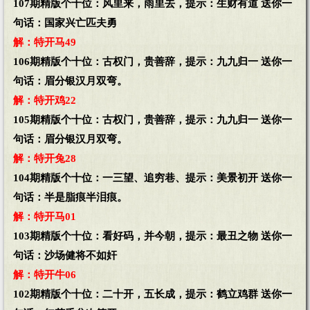
107期精版个十位：风里来，雨里去，提示：生财有道 送你一
句话：国家兴亡匹夫勇
解：特开马49
106期精版个十位：古权门，贵善辞，提示：九九归一 送你一
句话：眉分银汉月双弯。
解：特开鸡22
105期精版个十位：古权门，贵善辞，提示：九九归一 送你一
句话：眉分银汉月双弯。
解：特开兔28
104期精版个十位：一三望、追穷巷、提示：美景初开 送你一
句话：半是脂痕半泪痕。
解：特开马01
103期精版个十位：看好码，并今朝，提示：最丑之物 送你一
句话：沙场健将不如奸
解：特开牛06
102期精版个十位：二十开，五长成，提示：鹤立鸡群 送你一