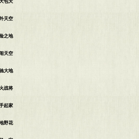
胆大包天
野外天空
凶险之地
大闹天空
疾驰大地
野火战将
白手起家
遍地野花