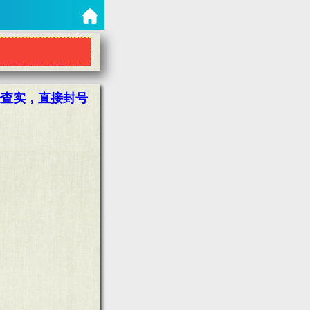
经查实，直接封号