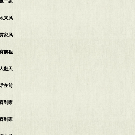
蛇鼠一家
大地来风
一贯家风
大有前程
丑人翻天
丑话在前
双喜到家
双喜到家