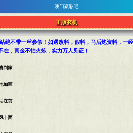
澳门赢彩吧
正版玄机
站绝不带一丝参假！如遇改料，假料，马后炮资料，一
处不在，真金不怕火炼，实力万人见证！
双喜到家
绿地如画
丑话在前
阴风十面