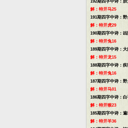
192期四字中诗：
解：特开马25
191期四字中诗：
解：特开虎29
190期四字中诗：
解：特开兔16
189期四字中诗：
解：特开龙15
188期四字中诗：
解：特开兔16
187期四字中诗：
解：特开马01
186期四字中诗：
解：特开猴23
185期四字中诗：
解：特开羊36