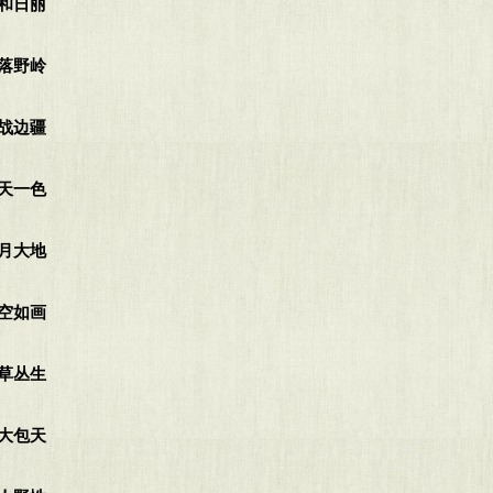
风和日丽
日落野岭
野战边疆
水天一色
七月大地
天空如画
野草丛生
胆大包天