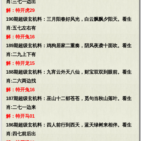
肖:三七一边出
解：特开虎29
190期超级玄机料：三月阳春好风光，白云飘飘夕阳天。看生
肖:五七左右有
解：特开兔16
189期超级玄机料：鸡狗居家二重奏，阴风夜袭十面吹。看生
肖:二九上下有
解：特开龙15
188期超级玄机料：九宵云外天八仙，财宝双双到眼前。看生
肖:二六两边找
解：特开兔16
187期超级玄机料：巫山十二郁苍苍，觅句当秋山落叶。看生
肖:二七一边来
解：特开马01
186期超级玄机料：四人前行到西天，蓝天绿树来相伴。看生
肖:四七前后出