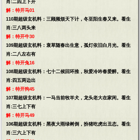
肖:二四上下开
解：特开马01
110期超级玄机料：三顾频烦天下计，冬至阳生春又来。看生
肖:三八两头来
解：特开牛30
109期超级玄机料：衰草随春出生意，孤灯依旧白月光。看生
肖:二八左右有
解：特开兔16
108期超级玄机料：七十二候回环推，秋爱冷吟春爱醉。看生
肖:四五两边出
解：特开狗45
107期超级玄机料：一马当前牧羊犬，龙头老大在家闲。看生
肖:三七上下有
解：特开马49
106期超级玄机料：黑夜大雨绿树倒，扮猪吃虎出丑态。看生
肖:三六上下有