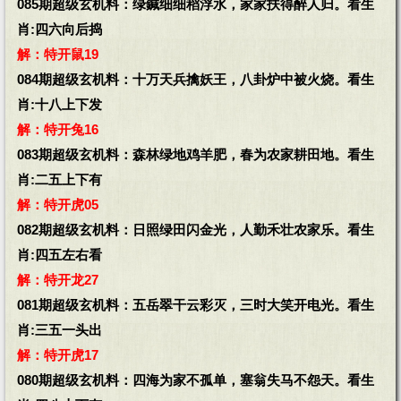
085期超级玄机料：绿鍼细细稻浮水，家家扶得醉人归。看生
肖:四六向后捣
解：特开鼠19
084期超级玄机料：十万天兵擒妖王，八卦炉中被火烧。看生
肖:十八上下发
解：特开兔16
083期超级玄机料：森林绿地鸡羊肥，春为农家耕田地。看生
肖:二五上下有
解：特开虎05
082期超级玄机料：日照绿田闪金光，人勤禾壮农家乐。看生
肖:四五左右看
解：特开龙27
081期超级玄机料：五岳翠干云彩灭，三时大笑开电光。看生
肖:三五一头出
解：特开虎17
080期超级玄机料：四海为家不孤单，塞翁失马不怨天。看生