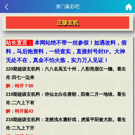
澳门赢彩吧
正版玄机
站长宣言：
本网站绝不带一丝参假！如遇改料，假
料，马后炮资料，一经查实，直接封号封IP。大神
无处不在，真金不怕火炼，实力万人见证！
220期超级玄机料：六八名高五十州，八彩尧眉仅一瞻。看生
肖:四七一边来
解：特开？00
219期超级玄机料：诗仙太白在唐朝，阳春二月一地绿。看生
肖:二六上下有
解：特开鼠43
218期超级玄机料：龙栖浅水遭虾戏，虎落平阳被犬欺。看生
肖:二九上下开