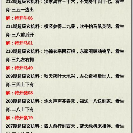
212期超级玄机料：汉家离宫三十六，不觉身年四十七。看生
肖:三五一边出
解：特开牛06
211期超级玄机料：横竖参得二九显，吹牛拍马鼠英明。看生
肖:三八前后开
解：特开马01
210期超级玄机料：地褊衣寒困石根，东家呃喔鸡鸣早。看生
肖:三九左右拥
解：特开马49
209期超级玄机料：秋天落叶大地兴，左公造福后世人。看生
肖:三四上下有
解：特开猪08
208期超级玄机料：炮火声声兆春意，福送一八送到家。看生
肖:二八上下有
解：特开鼠19
207期超级玄机料：四人前行到西天，蓝天绿树来相伴。看生