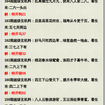
164期超级玄机料：乱离偷过九月九，犹有八人皆二八。看生
肖:二六一头出
解：特开狗21
163期超级玄机料：后皇庙里花何在，福寿从今更千百。看生
肖:五七关两边
解：特开马37
162期超级玄机料：好马只吃西边草，绿意盎然一地金。看生
肖:三七上下有
解：特开猪32
161期超级玄机料：桃花春水绿鸳鸯，洛阳才子暮牛羊。看生
肖:二六上下有
解：特开猪08
160期超级玄机料：四王下山管天下，腊月冬季宰大猪。看生
肖:四二上下有
解：特开蛇02
159期超级玄机料：八人云散俱游宦，五云深处乘青鸾。看生