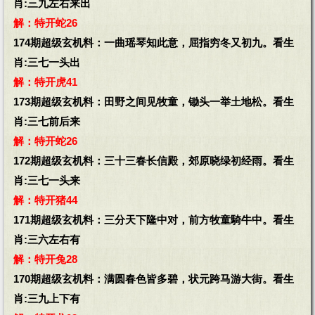
肖:三九左右来出
解：特开蛇26
174期超级玄机料：一曲瑶琴知此意，屈指穷冬又初九。看生
肖:三七一头出
解：特开虎41
173期超级玄机料：田野之间见牧童，锄头一举土地松。看生
肖:三七前后来
解：特开蛇26
172期超级玄机料：三十三春长信殿，郊原晓绿初经雨。看生
肖:三七一头来
解：特开猪44
171期超级玄机料：三分天下隆中对，前方牧童騎牛中。看生
肖:三六左右有
解：特开兔28
170期超级玄机料：满圆春色皆多碧，状元跨马游大街。看生
肖:三九上下有