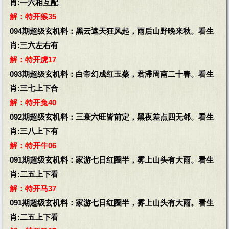
肖:一六相互配
解：特开猴35
094期超级玄机料：黑云遮天狂风起，雨后山野晚来秋。看生
肖:三六左右有
解：特开虎17
093期超级玄机料：白帝幻成红玉蘂，君滞周南二十春。看生
肖:三七上下合
解：特开兔40
092期超级玄机料：三衰六旺皆前定，黑夜差点四无邻。看生
肖:三八上下有
解：特开牛06
091期超级玄机料：家游七日红圈半，雾上山头有大雨。看生
肖:二五上下看
解：特开马37
091期超级玄机料：家游七日红圈半，雾上山头有大雨。看生
肖:二五上下看