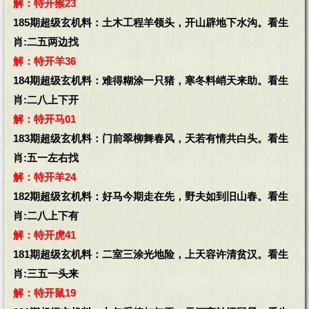
解：特开猴23
185期超级玄机料：土木工程羊领头，开山辟地下水沟。看生
肖:二五两边找
解：特开羊36
184期超级玄机料：难得糊涂一只猪，寒冬料峭天来助。看生
肖:二八上下开
解：特开马01
183期超级玄机料：门前翠柳舞春风，天若有情共白头。看生
肖:五一左右找
解：特开羊24
182期超级玄机料：好马今期走在先，野夫如到旧山春。看生
肖:二八上下有
解：特开虎41
181期超级玄机料：二室三涂光地险，上天容许清贫汉。看生
肖:三五一头来
解：特开鼠19