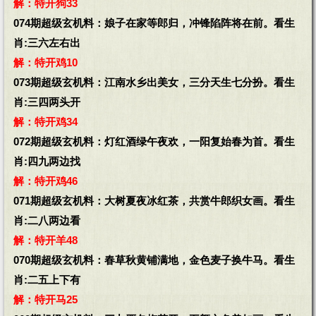
解：特开狗33
074期超级玄机料：娘子在家等郎归，冲锋陷阵将在前。看生
肖:三六左右出
解：特开鸡10
073期超级玄机料：江南水乡出美女，三分天生七分扮。看生
肖:三四两头开
解：特开鸡34
072期超级玄机料：灯红酒绿午夜欢，一阳复始春为首。看生
肖:四九两边找
解：特开鸡46
071期超级玄机料：大树夏夜冰红茶，共赏牛郎织女画。看生
肖:二八两边看
解：特开羊48
070期超级玄机料：春草秋黄铺满地，金色麦子换牛马。看生
肖:二五上下有
解：特开马25