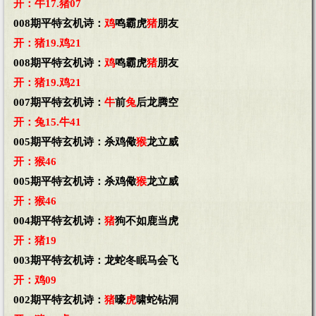
开：牛17.猪07
008期平特玄机诗：
鸡
鸣霸虎
猪
朋友
开：猪19.鸡21
008期平特玄机诗：
鸡
鸣霸虎
猪
朋友
开：猪19.鸡21
007期平特玄机诗：
牛
前
兔
后龙腾空
开：兔15.牛41
005期平特玄机诗：杀鸡儆
猴
龙立威
开：猴46
005期平特玄机诗：杀鸡儆
猴
龙立威
开：猴46
004期平特玄机诗：
猪
狗不如鹿当虎
开：猪19
003期平特玄机诗：龙蛇冬眠马会飞
开：鸡09
002期平特玄机诗：
猪
嚎
虎
啸蛇钻洞