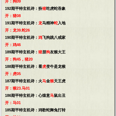
开：狗09
192期平特玄机诗：扮
猪
吃虎蛇吞象
开：猪08
191期平特玄机诗：
龙
马精神
蛇
入地
开：龙39.蛇26
190期平特玄机诗：
鸡
飞狗跳八戒家
开：鸡46
189期平特玄机诗：
猪
朋
狗
友猴大王
开：狗45，猪20
188期平特玄机诗：看
虎
变牛是龙猴
开：虎05
187期平特玄机诗：火
马
金
猴
天王虎
开：猴23.马01
186期平特玄机诗：心猿意
马
鼠出丑
开：马01
185期平特玄机诗：鸡歌蛇舞兔打转