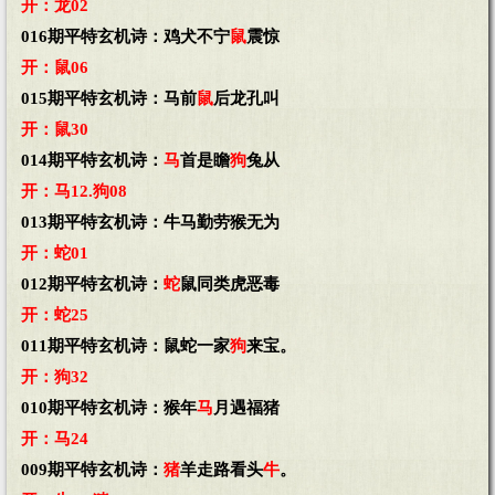
开：龙02
016期平特玄机诗：鸡犬不宁
鼠
震惊
开：鼠06
015期平特玄机诗：马前
鼠
后龙孔叫
开：鼠30
014期平特玄机诗：
马
首是瞻
狗
兔从
开：马12.狗08
013期平特玄机诗：牛马勤劳猴无为
开：蛇01
012期平特玄机诗：
蛇
鼠同类虎恶毒
开：蛇25
011期平特玄机诗：鼠蛇一家
狗
来宝。
开：狗32
010期平特玄机诗：猴年
马
月遇福猪
开：马24
009期平特玄机诗：
猪
羊走路看头
牛
。