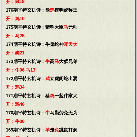
开：鼠19
176期平特玄机诗：偷
鸡
摸狗虎称王
开：鸡10
175期平特玄机诗：猪狗大臣
马
元帅
开：马25
174期平特玄机诗：牛鬼蛇神
哮天犬
开：狗21
173期平特玄机诗：
牛
高
马
大猴兄弟
开：牛06.马13
172期平特玄机诗：
鸡
立虎间蛇出洞
开：鸡34
171期平特玄机诗：猪
鸡
一起伴家犬
开：鸡46
170期平特玄机诗：
牛
马勤劳兔无为
开：牛06
169期平特玄机诗：
羊
走
兔
跳鼠打洞