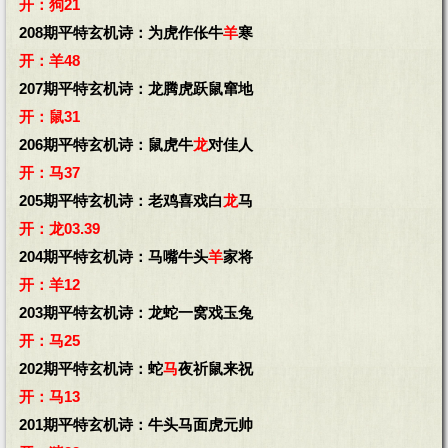
开：狗21
208期平特玄机诗：为虎作伥牛
羊
寒
开：羊48
207期平特玄机诗：龙腾虎跃鼠窜地
开：鼠31
206期平特玄机诗：鼠虎牛
龙
对佳人
开：马37
205期平特玄机诗：老鸡喜戏白
龙
马
开：龙03.39
204期平特玄机诗：马嘴牛头
羊
家将
开：羊12
203期平特玄机诗：龙蛇一窝戏玉兔
开：马25
202期平特玄机诗：蛇
马
夜祈鼠来祝
开：马13
201期平特玄机诗：牛头马面虎元帅