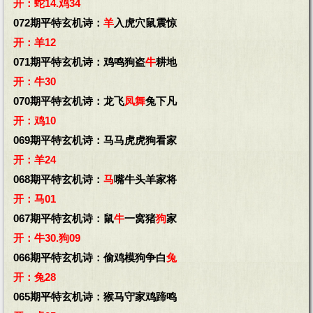
开：蛇14.鸡34
072期平特玄机诗：
羊
入虎穴鼠震惊
开：羊12
071期平特玄机诗：鸡鸣狗盗
牛
耕地
开：牛30
070期平特玄机诗：龙飞
凤舞
兔下凡
开：鸡10
069期平特玄机诗：马马虎虎狗看家
开：羊24
068期平特玄机诗：
马
嘴牛头羊家将
开：马01
067期平特玄机诗：鼠
牛
一窝猪
狗
家
开：牛30.狗09
066期平特玄机诗：偷鸡模狗争白
兔
开：兔28
065期平特玄机诗：猴马守家鸡蹄鸣