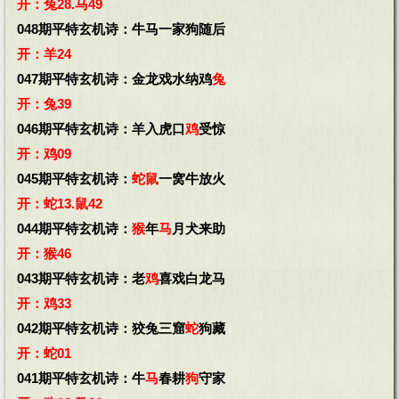
开：兔28.马49
048期平特玄机诗：牛马一家狗随后
开：羊24
047期平特玄机诗：金龙戏水纳鸡
兔
开：兔39
046期平特玄机诗：羊入虎口
鸡
受惊
开：鸡09
045期平特玄机诗：
蛇鼠
一窝牛放火
开：蛇13.鼠42
044期平特玄机诗：
猴
年
马
月犬来助
开：猴46
043期平特玄机诗：老
鸡
喜戏白龙马
开：鸡33
042期平特玄机诗：狡兔三窟
蛇
狗藏
开：蛇01
041期平特玄机诗：牛
马
春耕
狗
守家