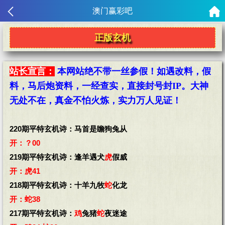
澳门赢彩吧
正版玄机
站长宣言：
本网站绝不带一丝参假！如遇改料，假
料，马后炮资料，一经查实，直接封号封IP。大神
无处不在，真金不怕火炼，实力万人见证！
220期平特玄机诗：马首是瞻狗兔从
开：？00
219期平特玄机诗：逢羊遇犬
虎
假威
开：虎41
218期平特玄机诗：十羊九牧
蛇
化龙
开：蛇38
217期平特玄机诗：
鸡
兔猪
蛇
夜迷途