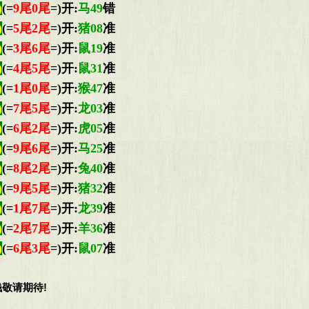
)
(=
9尾0尾
=)开:
马49
错
)
(=
5尾2尾
=)开:
猪08
准
)
(=
3尾6尾
=)开:
鼠19
准
)
(=
4尾5尾
=)开:
鼠31
准
)
(=
1尾0尾
=)开:
猴47
准
)
(=
7尾5尾
=)开:
龙03
准
)
(=
6尾2尾
=)开:
虎05
准
)
(=
9尾6尾
=)开:
马25
准
)
(=
8尾2尾
=)开:
兔40
准
)
(=
9尾5尾
=)开:
猪32
准
)
(=
1尾7尾
=)开:
龙39
准
)
(=
2尾7尾
=)开:
羊36
准
)
(=
6尾3尾
=)开:
鼠07
准
敬请期待!