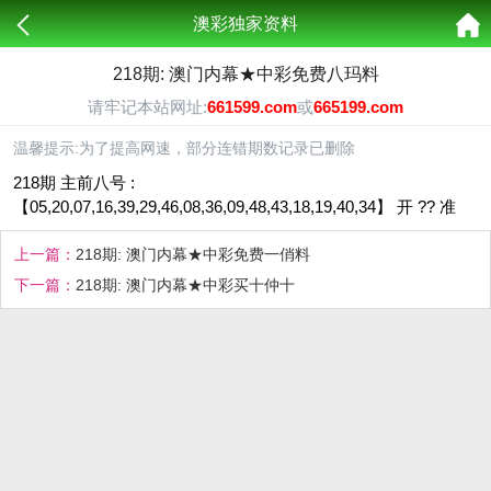
澳彩独家资料
218期: 澳门内幕★中彩免费八玛料
请牢记本站网址:
661599.com
或
665199.com
温馨提示:为了提高网速，部分连错期数记录已删除
218期 主前八号 :
【05,20,07,16,39,29,46,08,36,09,48,43,18,19,40,34】 开 ?? 准
上一篇：
218期: 澳门内幕★中彩免费一俏料
下一篇：
218期: 澳门内幕★中彩买十仲十