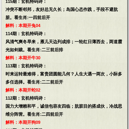
115期：玄机特码诗：
冲突不断邻邦，友好总无久长；岛国心态作践，手段不避肮
脏。看生肖:一四前后开
解料：本期开兔04
114期：玄机特码诗：
风清气爽冬旱来，雁儿天边列成排；一轮红日薄西去，两道霞
光如剑裁。看生肖:二三前后排
解料：本期开牛30
113期：玄机特码诗：
时来运转最难得，富贵团圆能几何？人生大遇一两次，小际多
多任选择。看生肖:二二前后开
解料：本期开蛇02
112期：玄机特码诗：
国力大增赖和平，诚信包容友四临；肮脏目的搭成伙，冷战思
维分阵营。看生肖:二四前后开
解料：本期开狗09