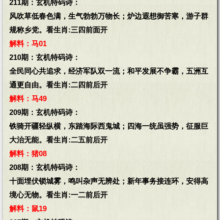
211期：玄机特码诗：
风吹草低春色满，生气勃勃万物长；炉边遐想御苦寒，游子群
规称乡党。看生肖:三四前面开
解料：马01
210期：玄机特码诗：
全民同心共追求，经济军队双一流；和平发展不争霸，五洲互
通更自由。看生肖:二四前后开
解料：马49
209期：玄机特码诗：
铁骑开疆轻纵横，东踏海际西鬼城；四海一统虽强势，征服巨
大治无能。看生肖:二五前后开
解料：猪08
208期：玄机特码诗：
十面埋伏锁城雾，鸣叫杂声无辨处；新年事务接连环，安得高
境心无物。看生肖:一二前后开
解料：鼠19