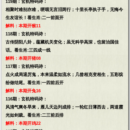
119期：玄机特码诗：
相聚时难别亦难，哽咽无言泪两行；十里长亭执子手，无悔今
生友谊长！看生肖:二一前面开
解料：本期开猴11
118期：玄机特码诗：
古传阴阳八卦，蕴藏机关变化；虽无科学高深，也留治国佳
话。看生肖:三四成一线
解料：本期开猪08
117期：玄机特码诗：
点火成局退厉鬼，本来温柔如流水；几曾相克变相生，五彩缤
纷做结尾。看生肖:一四前后开
解料：本期开兔16
116期：玄机特码诗：
风清气爽冬旱来，雁儿天边列成排；一轮红日薄西去，两道霞
光如剑裁。看生肖:二三前后排
解料：本期开鸡22