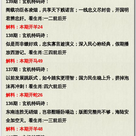
139期：玄机特码诗：
阁载功臣各凌烟，共享天下贱诺言；一线忠义尽封尝，开国明
君辨忠奸。看生肖:一二前后开
解料：本期开羊24
138期：玄机特码诗：
似是而非缀好戏，忠实寡言趁演义；深入民心称经典，假期播
放西游记。看生肖:三四前后开
解料：本期开马49
137期：玄机特码诗：
以前发展跳跃式，如今踏实更理智；国力民生稳上升，挤掉泡
沫再冲刺！看生肖:四六前后开
解料：本期开蛇26
136期：玄机特码诗：
东南连胜无硝烟，岂容酣睡卧塌边；版图完整尚不够，海陆安
全加空天。看生肖:一三前后开
解料：本期开羊48