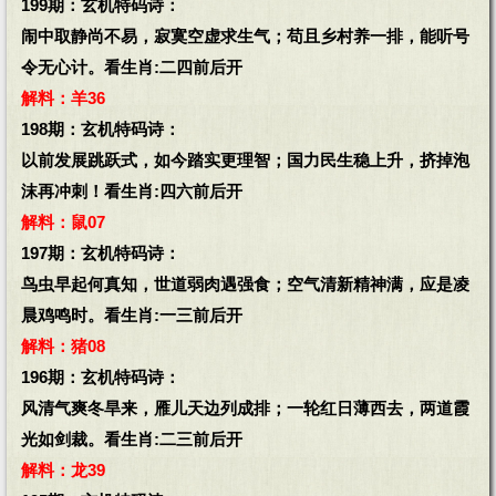
199期：玄机特码诗：
闹中取静尚不易，寂寞空虚求生气；苟且乡村养一排，能听号
令无心计。看生肖:二四前后开
解料：羊36
198期：玄机特码诗：
以前发展跳跃式，如今踏实更理智；国力民生稳上升，挤掉泡
沫再冲刺！看生肖:四六前后开
解料：鼠07
197期：玄机特码诗：
鸟虫早起何真知，世道弱肉遇强食；空气清新精神满，应是凌
晨鸡鸣时。看生肖:一三前后开
解料：猪08
196期：玄机特码诗：
风清气爽冬旱来，雁儿天边列成排；一轮红日薄西去，两道霞
光如剑裁。看生肖:二三前后开
解料：龙39