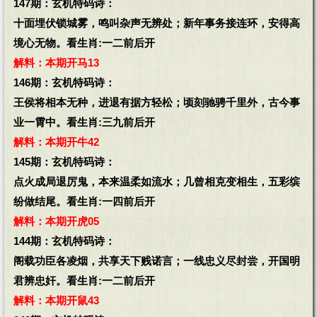
147期：玄机特码诗：
十面埋伏锁城雾，鸣叫杂声无辨处；新年事务接连环，安得高
境心无物。看生肖:一二前后开
解料：本期开马13
146期：玄机特码诗：
王侯将相本无种，进退有据方轻松；顷刻驰骋千里外，古今事
业一霄中。看生肖:三九前后开
解料：本期开牛42
145期：玄机特码诗：
点火成局退厉鬼，本来温柔如流水；几曾相克变相生，五彩缤
纷做结尾。看生肖:一四前后开
解料：本期开虎05
144期：玄机特码诗：
阁载功臣各凌烟，共享天下贱诺言；一线忠义尽封尝，开国明
君辨忠奸。看生肖:一二前后开
解料：本期开鼠43