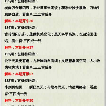
135期：玄机特码诗：
弱肉强食最凶残，不经世事当闲谈；积累经验少履险，万物生
息解自然。看生肖:二二前后开
解料：本期开牛30
134期：玄机特码诗：
古传阴阳八卦，蕴藏机关变化；虽无科学高深，也留治国佳
话。看生肖:三四成一线
解料：本期开马37
133期：玄机特码诗：
公平无欺更有趣，九挂胸前自看细；灵感想象留空间，大小攻
防收失地！看生肖:三三前后开
解料：本期开鼠07
132期：玄机特码诗：
小别再相见，一瞬已九天；与君今同乐，情谊网络牵！看生
肖:三四成一线
解料：本期开牛30