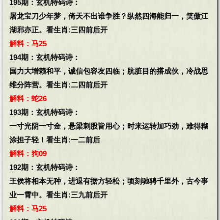
195期：玄机特码诗：
屠龙宝刀少年梦，倚天不出谁争胜？纵然四海能归一，笑傲江
湖邪亦正。看生肖:三四前后开
解料：马25
194期：玄机特码诗：
国力大增赖和平，诚信包容友四临；肮脏目的搭成伙，冷战思
维分阵营。看生肖:二四前后开
解料：蛇26
193期：玄机特码诗：
一寸光阴一寸金，悬梁刺股皆用心；时来运转加巧劲，难得糊
涂担子轻！看生肖:一二前后
解料：狗09
192期：玄机特码诗：
王侯将相本无种，进退有据方轻松；顷刻驰骋千里外，古今事
业一霄中。看生肖:三九前后开
解料：马25