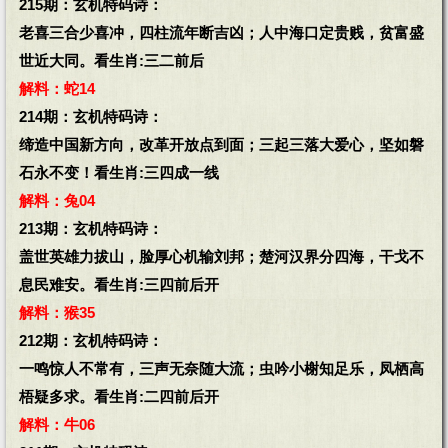
215期：玄机特码诗：
老喜三合少喜冲，四柱流年断吉凶；人中海口定贵贱，贫富盛
世近大同。看生肖:三二前后
解料：蛇14
214期：玄机特码诗：
缔造中国新方向，改革开放点到面；三起三落大爱心，坚如磐
石永不变！看生肖:三四成一线
解料：兔04
213期：玄机特码诗：
盖世英雄力拔山，脸厚心机输刘邦；楚河汉界分四海，干戈不
息民难安。看生肖:三四前后开
解料：猴35
212期：玄机特码诗：
一鸣惊人不常有，三声无奈随大流；虫吟小榭知足乐，凤栖高
梧疑多求。看生肖:二四前后开
解料：牛06