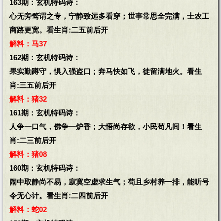
163期：玄机特码诗：
心无旁骛谓之专，宁静致远多看穿；世事常思全完满，士农工
商路更宽。看生肖:二五前后开
解料：马37
162期：玄机特码诗：
果实勤蹲守，惧入强盗口；奔马快如飞，徒留满地火。看生
肖:三五前后开
解料：猪32
161期：玄机特码诗：
人争一口气，佛争一炉香；大悟尚存欲，小民苟凡间！看生
肖:二三前后开
解料：猪08
160期：玄机特码诗：
闹中取静尚不易，寂寞空虚求生气；苟且乡村养一排，能听号
令无心计。看生肖:二四前后开
解料：蛇02