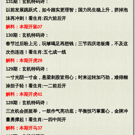
131期：玄机特码诗：
以前发展跳跃式，如今踏实更理智；国力民生稳上升，挤掉泡
沫再冲刺！看生肖:四六前后开
解料：本期开鼠07
130期：玄机特码诗：
春节过后盼上元，玩够喝足再想钱；三节四庆老板痛，不及这
次伤连连！看生肖:五七成一线
解料：本期开虎29
129期：玄机特码诗：
一寸光阴一寸金，悬梁刺股皆用心；时来运转加巧劲，难得糊
涂担子轻！看生肖:一二前后开
解料：本期开虎41
128期：玄机特码诗：
三次机会抓挺举，一鼓作气亮功底；平衡技巧掌重心，金牌冲
量勇撑起！看生肖:一四中间开
解料：本期开马37