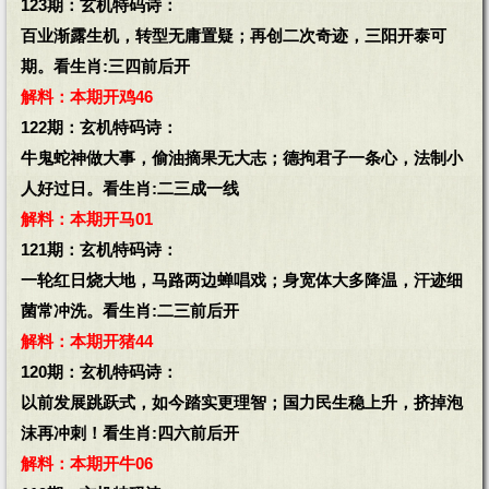
123期：玄机特码诗：
百业渐露生机，转型无庸置疑；再创二次奇迹，三阳开泰可
期。看生肖:三四前后开
解料：本期开鸡46
122期：玄机特码诗：
牛鬼蛇神做大事，偷油摘果无大志；德拘君子一条心，法制小
人好过日。看生肖:二三成一线
解料：本期开马01
121期：玄机特码诗：
一轮红日烧大地，马路两边蝉唱戏；身宽体大多降温，汗迹细
菌常冲洗。看生肖:二三前后开
解料：本期开猪44
120期：玄机特码诗：
以前发展跳跃式，如今踏实更理智；国力民生稳上升，挤掉泡
沫再冲刺！看生肖:四六前后开
解料：本期开牛06