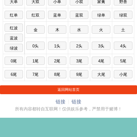
大单
大双
小单
小双
家禽
野兽
红单
红双
蓝单
蓝双
绿单
绿双
红波
金
木
水
火
土
蓝波
0头
1头
2头
3头
4头
绿波
0尾
1尾
2尾
3尾
4尾
5尾
6尾
7尾
8尾
9尾
大尾
小尾
返回网站首页
链接
链接
所有内容都转自互联网！仅供娱乐参考，严禁用于赌博！