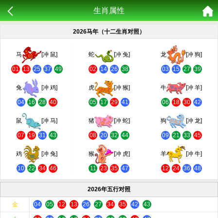
生肖属性
2026马年（十二生肖对照）
马
[冲 鼠]
蛇
[冲 兔]
龙
[冲 狗]
01
13
25
37
49
02
14
26
38
03
15
27
39
兔
[冲 鸡]
虎
[冲 猴]
牛
[冲 羊]
04
16
28
40
05
17
29
41
06
18
30
42
鼠
[冲 马]
猪
[冲 蛇]
狗
[冲 龙]
07
19
31
43
08
20
32
44
09
21
33
45
鸡
[冲 兔]
猴
[冲 虎]
羊
[冲 牛]
10
22
34
46
11
23
35
47
12
24
36
48
2026年五行对照
金
04
05
12
13
26
27
34
35
42
43