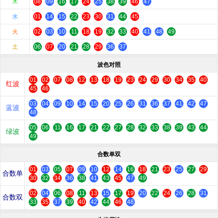
木
08
09
16
17
24
25
38
39
46
47
水
01
14
15
22
23
30
31
44
45
火
02
03
10
11
18
19
32
33
40
41
48
49
土
06
07
20
21
28
29
36
37
波色对照
01
02
07
08
12
13
18
19
23
24
29
30
34
35
40
红波
45
46
03
04
09
10
14
15
20
25
26
31
36
37
41
42
47
蓝波
48
05
06
11
16
17
21
22
27
28
32
33
38
39
43
44
绿波
49
合数单双
01
03
05
07
09
10
12
14
16
18
21
23
25
27
29
合数单
30
32
34
36
38
41
43
45
47
49
02
04
06
08
11
13
15
17
19
20
22
24
26
28
31
合数双
33
35
37
39
40
42
44
46
48