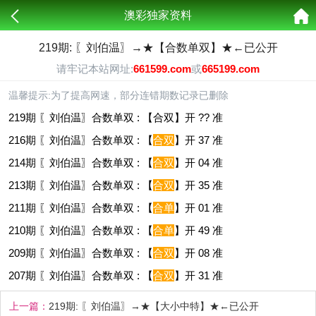
澳彩独家资料
219期: 〖刘伯温〗→★【合数单双】★←已公开
请牢记本站网址:
661599.com
或
665199.com
温馨提示:为了提高网速，部分连错期数记录已删除
219期 〖刘伯温〗合数单双 : 【合双】开 ?? 准
216期 〖刘伯温〗合数单双 : 【
合双
】开 37 准
214期 〖刘伯温〗合数单双 : 【
合双
】开 04 准
213期 〖刘伯温〗合数单双 : 【
合双
】开 35 准
211期 〖刘伯温〗合数单双 : 【
合单
】开 01 准
210期 〖刘伯温〗合数单双 : 【
合单
】开 49 准
209期 〖刘伯温〗合数单双 : 【
合双
】开 08 准
207期 〖刘伯温〗合数单双 : 【
合双
】开 31 准
上一篇：
219期: 〖刘伯温〗→★【大小中特】★←已公开